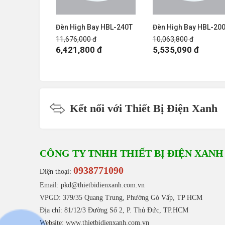
Đèn High Bay HBL-240T
Đèn High Bay HBL-20
11,676,000 đ
10,063,800 đ
6,421,800 đ
5,535,090 đ
Kết nối với Thiết Bị Điện Xanh
CÔNG TY TNHH THIẾT BỊ ĐIỆN XANH
0938771090
Điện thoại:
Email: pkd@thietbidienxanh.com.vn
VPGD: 379/35 Quang Trung, Phường Gò Vấp, TP HCM
Địa chỉ: 81/12/3 Đường Số 2, P. Thủ Đức, TP.HCM
Website:
www.thietbidienxanh.com.vn