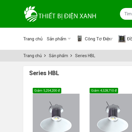
Trang chủ
Sản phẩm
Công Tơ Điện
Đồ
Trang chủ
Sản phẩm
Series HBL
Series HBL
Giảm
5,254,200 đ
Giảm
4,528,710 đ