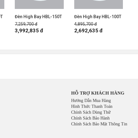
0T
Đèn High Bay HBL-150T
Đèn High Bay HBL-100T
7,259,700 đ
4,895,700 đ
3,992,835 đ
2,692,635 đ
HỖ TRỢ KHÁCH HÀNG
Hướng Dẫn Mua Hàng
Hình Thức Thanh Toán
Chính Sách Dùng Thử
Chính Sách Bảo Hành
Chính Sách Bảo Mật Thông Tin