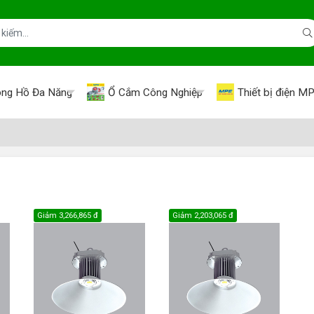
ng Hồ Đa Năng
Ổ Cắm Công Nghiệp
Thiết bị điện M
Giảm
3,266,865 đ
Giảm
2,203,065 đ