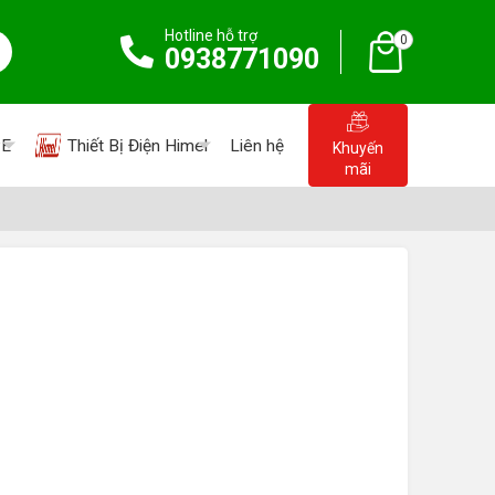
Hotline hỗ trợ
0
0938771090
PE
Thiết Bị Điện Himel
Liên hệ
Khuyến
mãi