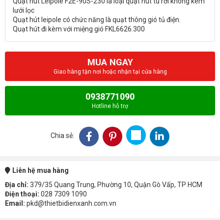
Quạt hút Leipole F2E-90S-230 là loại quạt hút tủ rời không kèm
lưới lọc
Quạt hút leipole có chức năng là quạt thông gió tủ điện.
MUA NGAY
Giao hàng tận nơi hoặc nhận tại cửa hàng
0938771090
Hotline hỗ trợ
Chia sẻ:
Liên hệ mua hàng
Địa chỉ:
379/35 Quang Trung, Phường 10, Quận Gò Vấp, TP HCM
Điện thoại:
028 7309 1090
Email:
pkd@thietbidienxanh.com.vn