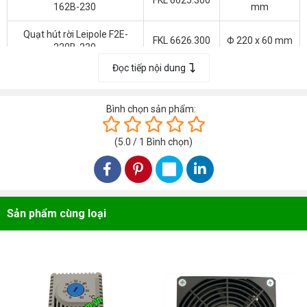
162B-230
mm
Quạt hút rời Leipole F2E-
FKL 6626.300
Φ 220 x 60 mm
220B-230
Đọc tiếp nội dung
Quạt hút rời Leipole F2E-
260 x 227 x 80
FKL 6626.300
260B-230
mm
Bình chọn sản phẩm:
Quạt hút rời Leipole F2E-
320 x 280 x 80
FKL 6626.300
320B-230
mm
(
5.0
/
1
Bình chọn
)
Các Sản Phẩm Cùng Loại
Sản phẩm cùng loại
Liên hệ ngay ! Để có mức giá ưu đãi tốt nhất
dành cho Quý khách hàng. Khách hàng đặt mua
các sản phẩm khác của hoặc với số lượng
lớn xin vui lòng email cho chúng tôi để có mức
giá hợp lý nhất.