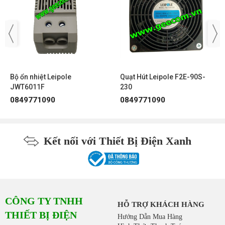
0938 77 1090
Hotline:
Email:
info@geecom.vn
Bộ ổn nhiệt Leipole
Quạt Hút Leipole F2E-90S-
JWT6011F
230
0849771090
0849771090
Kết nối với Thiết Bị Điện Xanh
CÔNG TY TNHH
HỖ TRỢ KHÁCH HÀNG
THIẾT BỊ ĐIỆN
Hướng Dẫn Mua Hàng