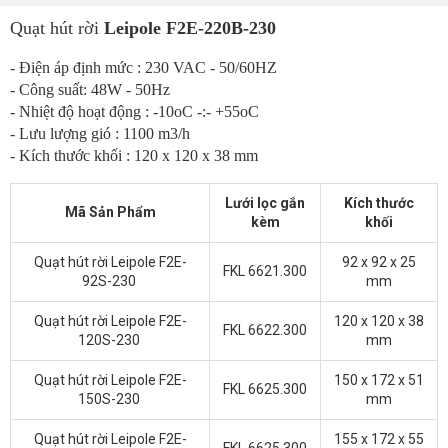
Quạt hút rời
Leipole F2E-220B-230
- Điện áp định mức : 230 VAC - 50/60HZ
- Công suất: 48W - 50Hz
- Nhiệt độ hoạt động : -10oC -:- +55oC
- Lưu lượng gió : 1100 m3/h
- Kích thước khối : 120 x 120 x 38 mm
Lưới lọc gắn
Kích thước
Mã Sản Phẩm
kèm
khối
Quạt hút rời Leipole F2E-
92 x 92 x 25
FKL 6621.300
92S-230
mm
Quạt hút rời Leipole F2E-
120 x 120 x 38
FKL 6622.300
120S-230
mm
Quạt hút rời Leipole F2E-
150 x 172 x 51
FKL 6625.300
150S-230
mm
Quạt hút rời Leipole F2E-
155 x 172 x 55
FKL 6625.300