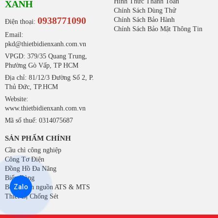
Hình Thức Thanh Toán
XANH
Chính Sách Dùng Thử
0938771090
Chính Sách Bảo Hành
Điện thoại:
Chính Sách Bảo Mật Thông Tin
Email:
pkd@thietbidienxanh.com.vn
VPGD: 379/35 Quang Trung,
Phường Gò Vấp, TP HCM
Địa chỉ: 81/12/3 Đường Số 2, P.
Thủ Đức, TP.HCM
Website:
www.thietbidienxanh.com.vn
Mã số thuế: 0314075687
SẢN PHẨM CHÍNH
Cầu chì công nghiệp
Công Tơ Điện
Đồng Hồ Đa Năng
Biến Dòng
Zalo
Bộ chuyển nguồn ATS & MTS
Thiết Bị Chống Sét