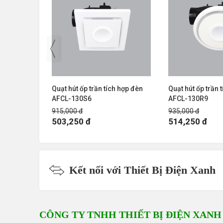
h hợp đèn
Quạt hút ốp trần tích hợp đèn
Quạt hút ốp trần 
AFCL-130S6
AFCL-130R9
915,000 đ
935,000 đ
503,250 đ
514,250 đ
Kết nối với Thiết Bị Điện Xanh
CÔNG TY TNHH THIẾT BỊ ĐIỆN XANH