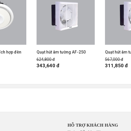
tích hợp đèn
Quạt hút âm tường AF-250
Quạt hút âm 
624,800 đ
567,000 đ
343,640 đ
311,850 đ
HỖ TRỢ KHÁCH HÀNG