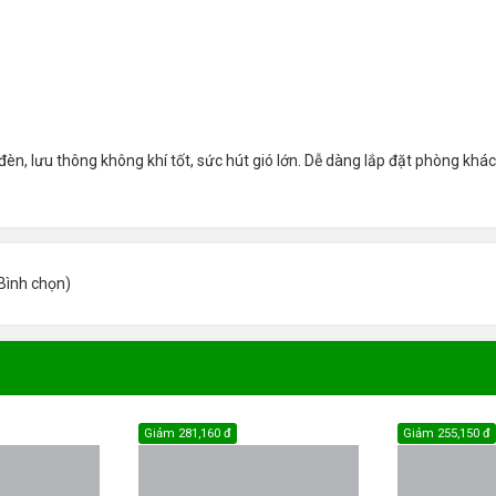
 đèn, lưu thông không khí tốt, sức hút gió lớn. Dễ dàng lắp đặt phòng kh
Bình chọn
)
Giảm
281,160 đ
Giảm
255,150 đ