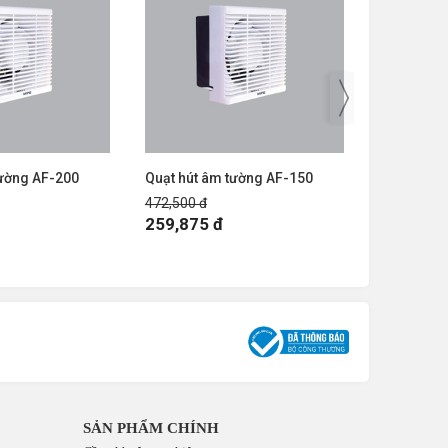
tường AF-200
Quạt hút âm tường AF-150
Quạt hút â
472,500 đ
567,000 đ
259,875 đ
311,850
SẢN PHẨM CHÍNH