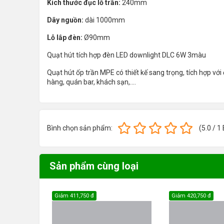
Kích thước đục lỗ trần:
240mm
Dây nguồn:
dài 1000mm
Lỗ lắp đèn:
Ø90mm
Quạt hút tích hợp đèn LED downlight
DLC 6W 3màu
Quạt hút ốp trần MPE có thiết kế sang trọng, tích hợp với
hàng, quán bar, khách sạn,....
Bình chọn sản phẩm:
(
5.0
/
1
Sản phẩm cùng loại
Giảm
411,750 đ
Giảm
420,750 đ