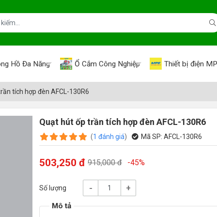
ng Hồ Đa Năng
Ổ Cắm Công Nghiệp
Thiết bị điện M
trần tích hợp đèn AFCL-130R6
Quạt hút ốp trần tích hợp đèn AFCL-130R6
(
1
đánh giá
)
Mã SP:
AFCL-130R6
503,250 đ
915,000 đ
-45%
-
+
Số lượng