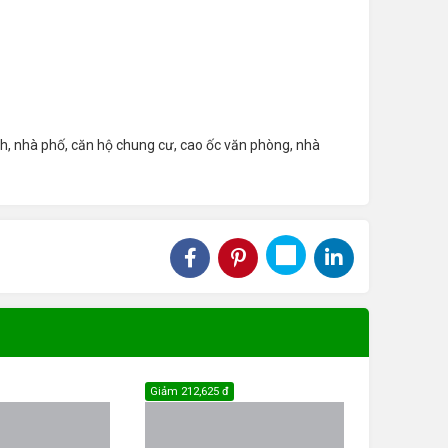
ách, nhà phố, căn hộ chung cư, cao ốc văn phòng, nhà
Giảm
212,625 đ
Giảm
255,15