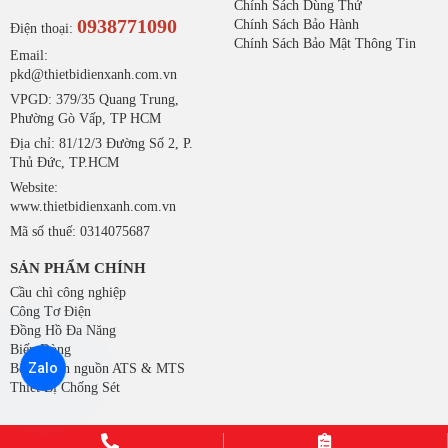
Chính Sách Dùng Thử
0938771090
Chính Sách Bảo Hành
Điện thoại:
Chính Sách Bảo Mật Thông Tin
Email:
pkd@thietbidienxanh.com.vn
VPGD: 379/35 Quang Trung,
Phường Gò Vấp, TP HCM
Địa chỉ: 81/12/3 Đường Số 2, P.
Thủ Đức, TP.HCM
Website:
www.thietbidienxanh.com.vn
Mã số thuế: 0314075687
SẢN PHẨM CHÍNH
Cầu chì công nghiệp
Công Tơ Điện
Đồng Hồ Đa Năng
Biến Dòng
Zalo
Bộ chuyển nguồn ATS & MTS
Thiết Bị Chống Sét