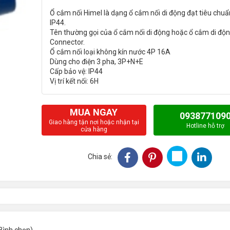
Ổ cắm nối Himel là dạng ổ cắm nối di động đạt tiêu chuẩ
IP44.
Tên thường gọi của ổ cắm nối di động hoặc ổ cắm di độn
Connector.
Ổ cắm nối loại không kín nước 4P 16A
Dùng cho điện 3 pha, 3P+N+E
Cấp bảo vệ: IP44
MUA NGAY
093877109
Giao hàng tận nơi hoặc nhận tại
Hotline hỗ trợ
cửa hàng
Chia sẻ: