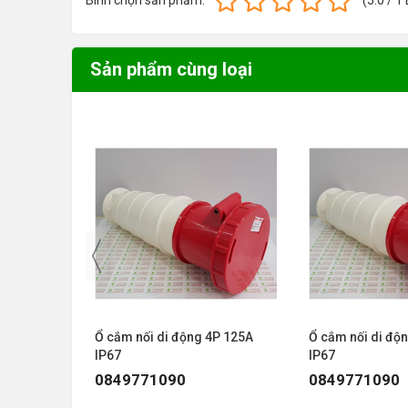
Bình chọn sản phẩm:
(
5.0
/
1
Sản phẩm cùng loại
3P 125A
Ổ cắm nối di động 4P 125A
Ổ cắm nối di độ
IP67
IP67
0849771090
0849771090