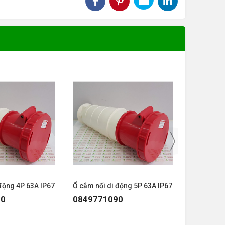
động 4P 63A IP67
Ổ cắm nối di động 5P 63A IP67
Ổ Cắm Nối
IP44
90
0849771090
084977