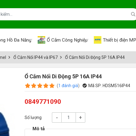
ng Hồ Đa Năng
Ổ Cắm Công Nghiệp
Thiết bị điện M
mel
Ổ Cắm Nối IP44 và IP67
Ổ Cắm Nối Di Động 5P 16A IP44
Ổ Cắm Nối Di Động 5P 16A IP44
(
1
đánh giá
)
Mã SP:
HDSM516IP44
0849771090
-
+
Số lượng