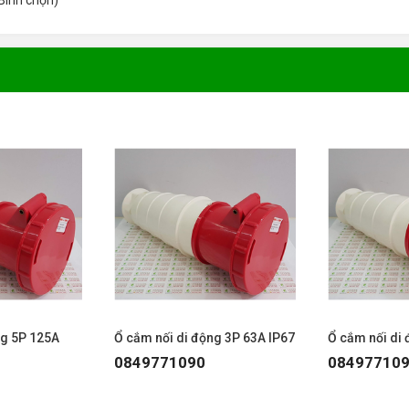
Bình chọn
)
ng 5P 125A
Ổ cắm nối di động 3P 63A IP67
Ổ cắm nối di 
0849771090
08497710