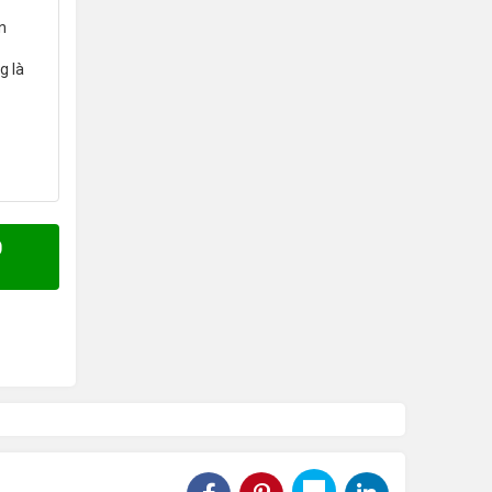
n
g là
0