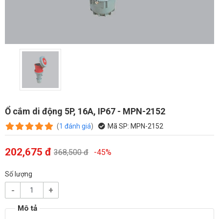
Ổ cắm di động 5P, 16A, IP67 - MPN-2152
(
1
đánh giá
)
Mã SP:
MPN-2152
202,675 đ
368,500 đ
-45%
Số lượng
-
+