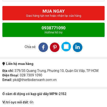
MUA NGAY
Giao hàng tận nơi hoặc nhận tại cửa hàng
0938771090
Hotline hỗ trợ
Chia sẻ:
Liên hệ mua hàng
Địa chỉ:
379/35 Quang Trung, Phường 10, Quận Gò Vấp, TP HCM
Điện thoại:
028 7309 1090
Email:
pkd@thietbidienxanh.com.vn
Ổ cắm di động có kẹp giữ dây MPN-2152
Vị trí cực nối đất:
6h