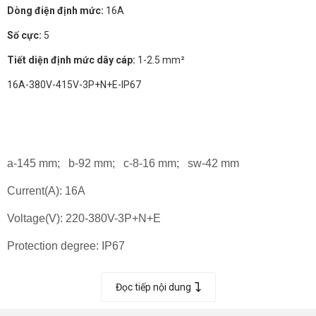
Dòng điện định mức:
16A
Số cực:
5
Tiết diện định mức dây cáp:
1-2.5 mm²
16A-380V-415V-3P+N+E-IP67
a-145 mm; b-92 mm; c-8-16 mm; sw-42 mm
Current(A): 16A
Voltage(V): 220-380V-3P+N+E
Protection degree: IP67
Đọc tiếp nội dung