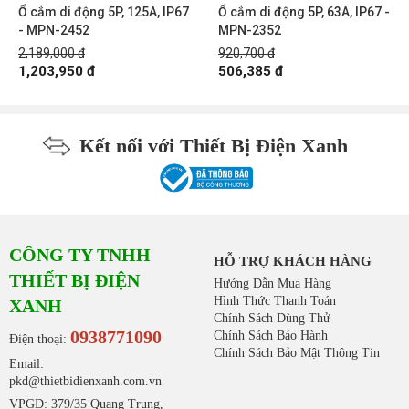
Ổ cắm di động 5P, 125A, IP67
Ổ cắm di động 5P, 63A, IP67 -
- MPN-2452
MPN-2352
2,189,000 đ
920,700 đ
1,203,950 đ
506,385 đ
Kết nối với Thiết Bị Điện Xanh
CÔNG TY TNHH
HỖ TRỢ KHÁCH HÀNG
THIẾT BỊ ĐIỆN
Hướng Dẫn Mua Hàng
Hình Thức Thanh Toán
XANH
Chính Sách Dùng Thử
0938771090
Chính Sách Bảo Hành
Điện thoại:
Chính Sách Bảo Mật Thông Tin
Email:
pkd@thietbidienxanh.com.vn
VPGD: 379/35 Quang Trung,