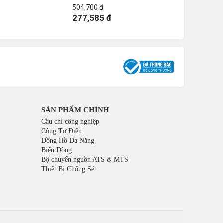
504,700 đ
460,800 đ
277,585 đ
253,440
SẢN PHẨM CHÍNH
Cầu chì công nghiệp
Công Tơ Điện
Đồng Hồ Đa Năng
Biến Dòng
Bộ chuyển nguồn ATS & MTS
Thiết Bị Chống Sét