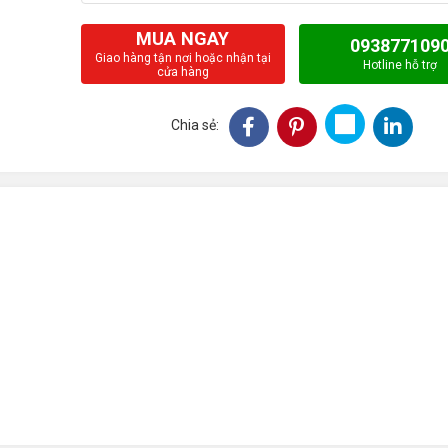
MUA NGAY
093877109
Giao hàng tận nơi hoặc nhận tại
Hotline hỗ trợ
cửa hàng
Chia sẻ: