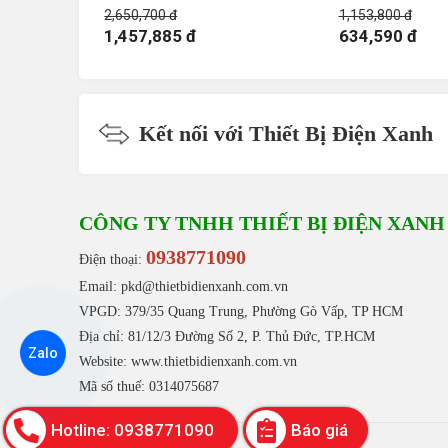
2,650,700 đ
1,153,800 đ
1,457,885 đ
634,590 đ
Kết nối với Thiết Bị Điện Xanh
CÔNG TY TNHH THIẾT BỊ ĐIỆN XANH
0938771090
Điện thoại:
Email: pkd@thietbidienxanh.com.vn
VPGD: 379/35 Quang Trung, Phường Gò Vấp, TP HCM
Địa chỉ: 81/12/3 Đường Số 2, P. Thủ Đức, TP.HCM
Zalo
Website:
www.thietbidienxanh.com.vn
Mã số thuế: 0314075687
Hotline: 0938771090
Báo giá