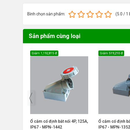
Bình chọn sản phẩm:
(
5.0
/
1
Sản phẩm cùng loại
Giảm
1,192,815 đ
Giảm
519,210 đ
i 5P, 125A,
Ổ cắm cố định bắt nổi 4P, 125A,
Ổ cắm cố định bắt
IP67 - MPN-1442
IP67 - MPN-135