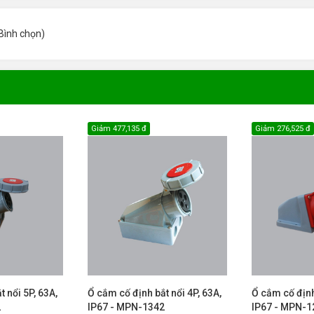
Bình chọn
)
Giảm
477,135 đ
Giảm
276,525 đ
 nổi 5P, 63A,
Ổ cắm cố định bắt nổi 4P, 63A,
Ổ cắm cố định
2
IP67 - MPN-1342
IP67 - MPN-1