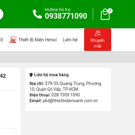
Hotline hỗ trợ
0
0938771090
PE
Thiết Bị Điện Himel
Liên hệ
Khuyến
mãi
Liên hệ mua hàng
242
Địa chỉ:
379/35 Quang Trung, Phường
10, Quận Gò Vấp, TP HCM
Điện thoại:
028 7309 1090
Email:
pkd@thietbidienxanh.com.vn