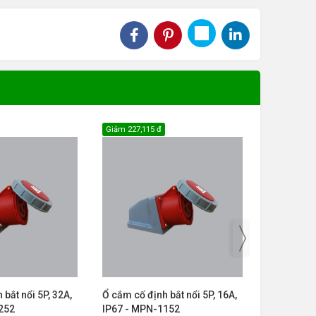
Giảm
227,115 đ
Giảm
207,36
 bắt nổi 5P, 32A,
Ổ cắm cố định bắt nổi 5P, 16A,
Ổ cắm cố đ
252
IP67 - MPN-1152
IP67 - MP