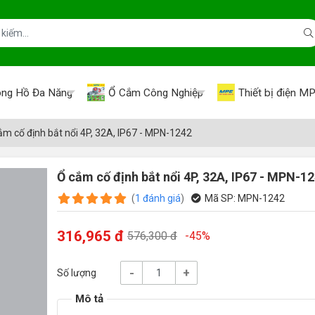
ng Hồ Đa Năng
Ổ Cắm Công Nghiệp
Thiết bị điện M
ắm cố định bắt nổi 4P, 32A, IP67 - MPN-1242
Ổ cắm cố định bắt nổi 4P, 32A, IP67 - MPN-1
(
1
đánh giá
)
Mã SP:
MPN-1242
316,965 đ
576,300 đ
-45%
-
+
Số lượng