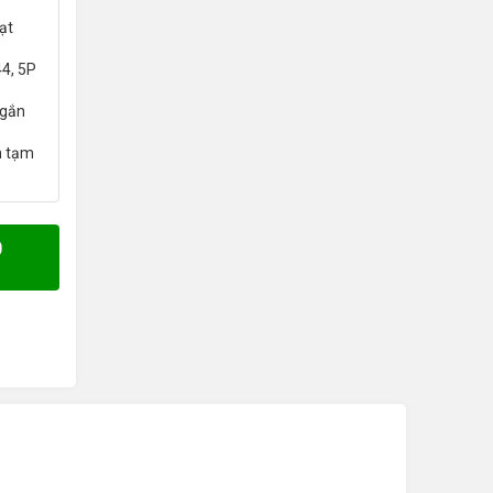
ạt
44, 5P
 gắn
n tạm
0