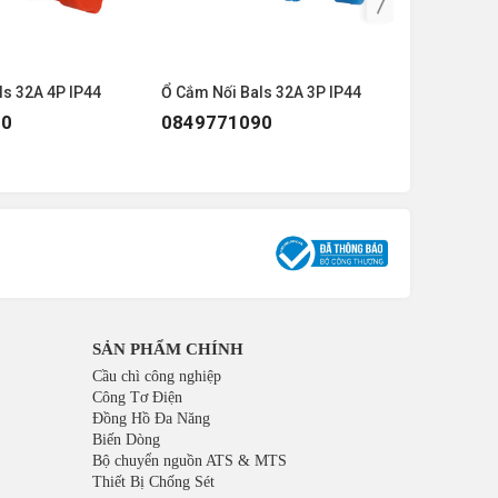
ls 32A 4P IP44
Ổ Cắm Nối Bals 32A 3P IP44
Ổ Cắm Nối
90
0849771090
084977
SẢN PHẨM CHÍNH
Cầu chì công nghiệp
Công Tơ Điện
Đồng Hồ Đa Năng
Biến Dòng
Bộ chuyển nguồn ATS & MTS
Thiết Bị Chống Sét