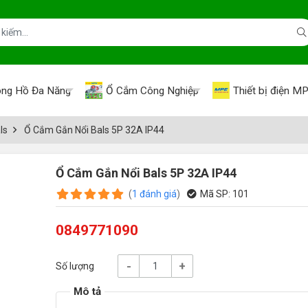
ng Hồ Đa Năng
Ổ Cắm Công Nghiệp
Thiết bị điện M
ls
Ổ Cắm Gắn Nổi Bals 5P 32A IP44
Ổ Cắm Gắn Nổi Bals 5P 32A IP44
(
1
đánh giá
)
Mã SP:
101
0849771090
-
+
Số lượng