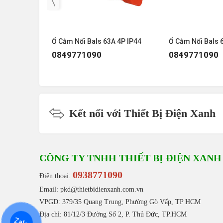
 5P IP44
Ổ Cắm Nối Bals 63A 4P IP44
Ổ Cắm Nối Bals 
0849771090
0849771090
Kết nối với Thiết Bị Điện Xanh
CÔNG TY TNHH THIẾT BỊ ĐIỆN XANH
0938771090
Điện thoại:
Email: pkd@thietbidienxanh.com.vn
VPGD: 379/35 Quang Trung, Phường Gò Vấp, TP HCM
Địa chỉ: 81/12/3 Đường Số 2, P. Thủ Đức, TP.HCM
Zalo