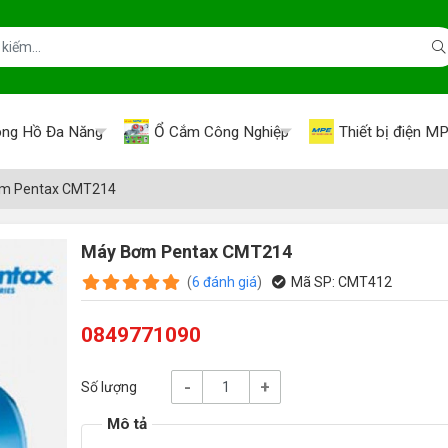
ng Hồ Đa Năng
Ổ Cắm Công Nghiệp
Thiết bị điện M
m Pentax CMT214
Máy Bơm Pentax CMT214
(
6
đánh giá
)
Mã SP:
CMT412
0849771090
-
+
Số lượng