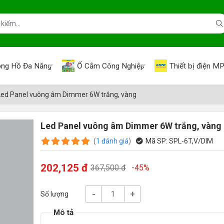
ng Hồ Đa Năng
Ổ Cắm Công Nghiệp
Thiết bị điện M
Led Panel vuông âm Dimmer 6W trắng, vàng
Led Panel vuông âm Dimmer 6W trắng, vàng
(
1
đánh giá
)
Mã SP:
SPL-6T,V/DIM
202,125 đ
367,500 đ
-45%
-
+
Số lượng