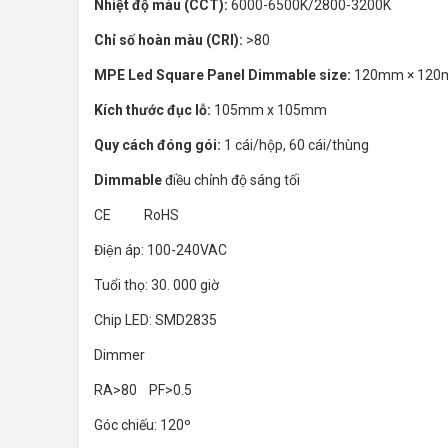
Nhiệt độ màu (CCT):
6000-6500K/2800-3200K
Chỉ số hoàn màu (CRI):
>80
MPE Led Square Panel Dimmable size:
120mm × 120
Kích thước đục lỗ:
105mm x 105mm
Quy cách đóng gói:
1 cái/hộp, 60 cái/thùng
Dimmable
điều chỉnh độ sáng tối
CE RoHS
Điện áp: 100-240VAC
Tuổi thọ: 30. 000 giờ
Chip LED: SMD2835
Dimmer
RA>80 PF>0.5
Góc chiếu: 120º