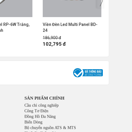
el RP-6W Trắng,
Viền Đèn Led Multi Panel BD-
Viền Đèn L
nh
24
18
186,900 đ
130,200 đ
102,795 đ
71,610 
SẢN PHẨM CHÍNH
Cầu chì công nghiệp
Công Tơ Điện
Đồng Hồ Đa Năng
Biến Dòng
Bộ chuyển nguồn ATS & MTS