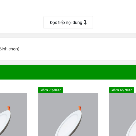
Đọc tiếp nội dung
Bình chọn
)
Giảm
79,380 đ
Giảm
65,700 đ