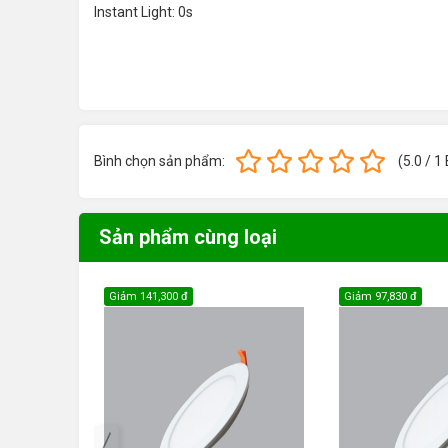
Instant Light: 0s
Bình chọn sản phẩm:
(
5.0
/
1
Sản phẩm cùng loại
Giảm
141,300 đ
Giảm
97,830 đ