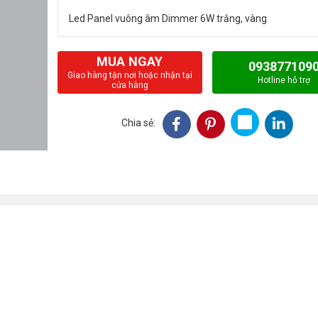
MUA NGAY
093877109
Giao hàng tận nơi hoặc nhận tại
Hotline hỗ trợ
cửa hàng
Chia sẻ: