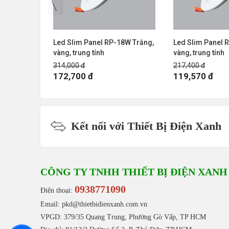
24W Trắng,
Led Slim Panel RP-18W Trắng,
Led Slim Panel 
vàng, trung tính
vàng, trung tính
314,000 đ
217,400 đ
172,700 đ
119,570 đ
Kết nối với Thiết Bị Điện Xanh
CÔNG TY TNHH THIẾT BỊ ĐIỆN XANH
0938771090
Điện thoại:
Email: pkd@thietbidienxanh.com.vn
VPGD: 379/35 Quang Trung, Phường Gò Vấp, TP HCM