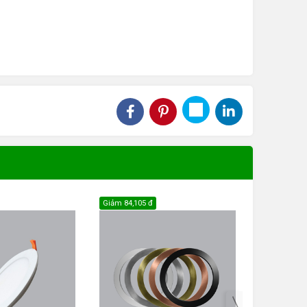
Giảm
84,105 đ
Giảm
58,590