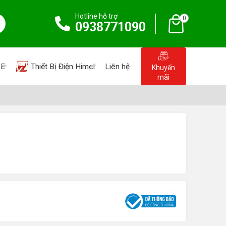
Hotline hỗ trợ
0
0938771090
PE
Thiết Bị Điện Himel
Liên hệ
Khuyến
mãi