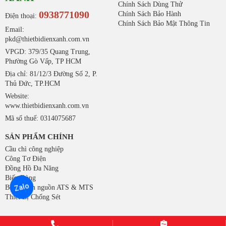
Chính Sách Dùng Thử
0938771090
Chính Sách Bảo Hành
Điện thoại:
Chính Sách Bảo Mật Thông Tin
Email:
pkd@thietbidienxanh.com.vn
VPGD: 379/35 Quang Trung,
Phường Gò Vấp, TP HCM
Địa chỉ: 81/12/3 Đường Số 2, P.
Thủ Đức, TP.HCM
Website:
www.thietbidienxanh.com.vn
Mã số thuế: 0314075687
SẢN PHẨM CHÍNH
Cầu chì công nghiệp
Công Tơ Điện
Đồng Hồ Đa Năng
Biến Dòng
Zalo
Bộ chuyển nguồn ATS & MTS
Thiết Bị Chống Sét