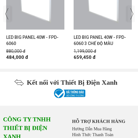
LED BIG PANEL 40W - FPD-
LED BIG PANEL 40W - FPD-
6060
6060 3 CHẾ ĐỘ MÀU
880,000 đ
1,199,000 đ
484,000 đ
659,450 đ
Kết nối với Thiết Bị Điện Xanh
CÔNG TY TNHH
HỖ TRỢ KHÁCH HÀNG
THIẾT BỊ ĐIỆN
Hướng Dẫn Mua Hàng
Hình Thức Thanh Toán
XANH