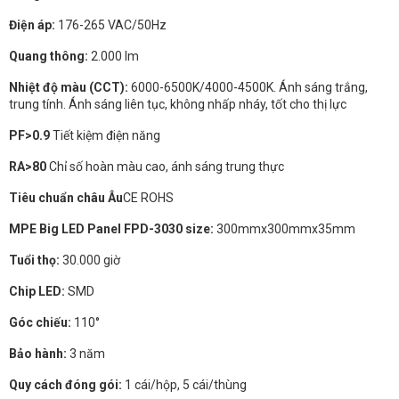
Điện áp:
176-265 VAC/50Hz
Quang thông:
2.000 lm
Nhiệt độ màu (CCT):
6000-6500K/4000-4500K. Ánh sáng trắng,
trung tính. Ánh sáng liên tục, không nhấp nháy, tốt cho thị lực
PF>0.9
Tiết kiệm điện năng
RA>80
Chỉ số hoàn màu cao, ánh sáng trung thực
Tiêu chuẩn châu Âu
CE ROHS
MPE Big LED Panel FPD-3030 size:
300mmx300mmx35mm
Tuổi thọ:
30.000 giờ
Chip LED:
SMD
Góc chiếu:
110°
Bảo hành:
3 năm
Quy cách đóng gói:
1 cái/hộp, 5 cái/thùng