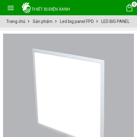
0
Trang chủ
Sản phẩm
Led big panel FPD
LED BIG PANEL 20