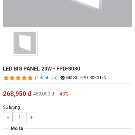
LED BIG PANEL 20W - FPD-3030
(
1
đánh giá
)
Mã SP:
FPD-3030T/N
268,950 đ
489,000 đ
-45%
Số lượng
-
+