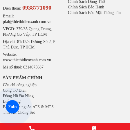
Chính Sách Dùng Thử
0938771090
Chính Sách Bảo Hành
Điện thoại:
Chính Sách Bảo Mật Thông Tin
Email:
pkd@thietbidienxanh.com.vn
VPGD: 379/35 Quang Trung,
Phường Gò Vấp, TP HCM
Địa chỉ: 81/12/3 Đường Số 2, P.
Thủ Đức, TP.HCM
Website:
www.thietbidienxanh.com.vn
Mã số thuế: 0314075687
SẢN PHẨM CHÍNH
Cầu chì công nghiệp
Công Tơ Điện
Đồng Hồ Đa Năng
Biến Dòng
Zalo
Bộ chuyển nguồn ATS & MTS
Thiết Bị Chống Sét