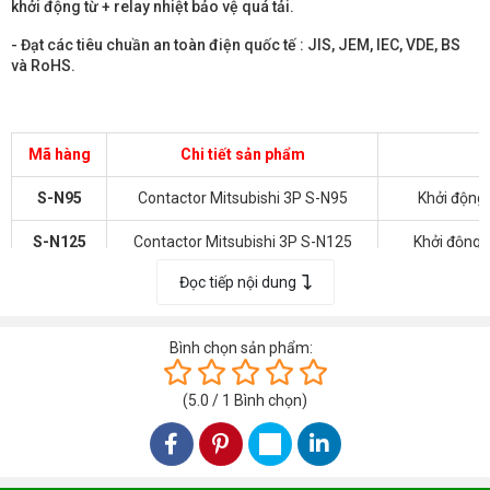
khởi động từ + relay nhiệt bảo vệ quá tải.
- Đạt các tiêu chuần an toàn điện quốc tế : JIS, JEM, IEC, VDE, BS
và RoHS.
Mã hàng
Chi tiết sản phẩm
S-N95
Contactor Mitsubishi 3P S-N95
Khởi động
S-N125
Contactor Mitsubishi 3P S-N125
Khởi động
Đọc tiếp nội dung
S-N150
Contactor Mitsubishi 3P S-N150
Khởi động
S-N180
Contactor Mitsubishi 3P S-N180
Khởi động
Bình chọn sản phẩm:
S-N220
Contactor Mitsubishi 3P S-N220
Khởi động
(
5.0
/
1
Bình chọn
)
S-N300
Contactor Mitsubishi 3P S-N300
Khởi động
S-N400
Contactor Mitsubishi 3P S-N400
Khởi động