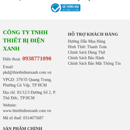
CÔNG TY TNHH
HỖ TRỢ KHÁCH HÀNG
THIẾT BỊ ĐIỆN
Hướng Dẫn Mua Hàng
Hình Thức Thanh Toán
XANH
Chính Sách Dùng Thử
0938771090
Chính Sách Bảo Hành
Điện thoại:
Chính Sách Bảo Mật Thông Tin
Email:
pkd@thietbidienxanh.com.vn
VPGD: 379/35 Quang Trung,
Phường Gò Vấp, TP HCM
Địa chỉ: 81/12/3 Đường Số 2, P.
Thủ Đức, TP.HCM
Website:
www.thietbidienxanh.com.vn
Mã số thuế: 0314075687
SẢN PHẨM CHÍNH