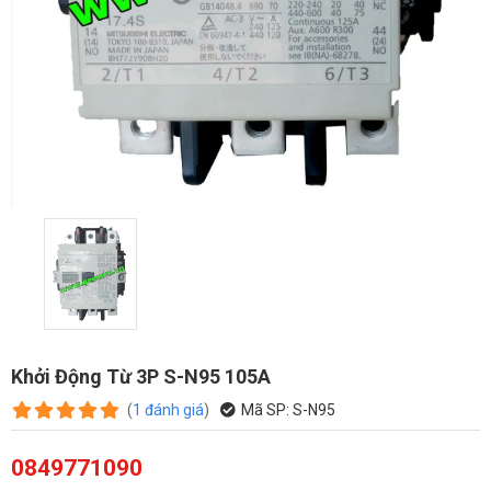
Khởi Động Từ 3P S-N95 105A
(
1
đánh giá
)
Mã SP:
S-N95
0849771090