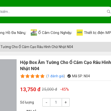
ng Hồ Đa Năng
Ổ Cắm Công Nghiệp
Thiết bị điện M
 Tường Cho Ổ Cắm Cạo Râu Hình Chữ Nhật N04
Hộp Box Âm Tường Cho Ổ Cắm Cạo Râu Hình
Nhật N04
(
1
đánh giá
)
Mã SP:
N04
13,750 đ
25,000 đ
-45%
-
+
Số lượng