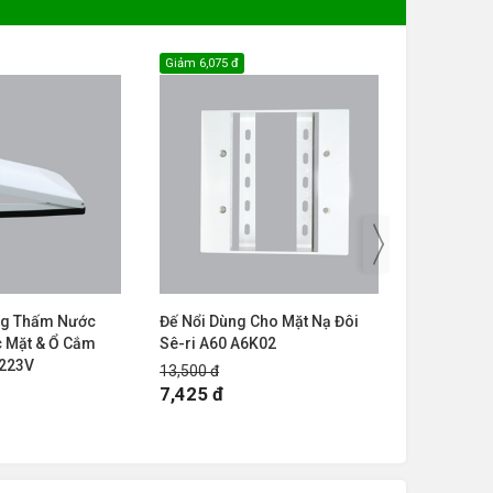
Giảm
6,075 đ
Giảm
4,050 
ng Thấm Nước
Đế Nổi Dùng Cho Mặt Nạ Đôi
Đế nổi dù
 Mặt & Ổ Cắm
Sê-ri A60 A6K02
sê-ri A60
A223V
13,500 đ
9,000 đ
7,425 đ
4,950 đ