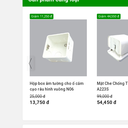
Giảm
11,250 đ
Giảm
44,550 đ
ries
Hộp box âm tường cho ổ cắm
Mặt Che Chống 
cạo râu hình vuông N06
A223S
25,000 đ
99,000 đ
13,750 đ
54,450 đ