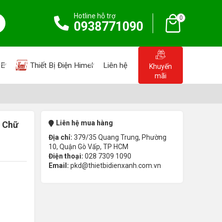
Hotline hỗ trợ
0
0938771090
PE
Thiết Bị Điện Himel
Liên hệ
Khuyến
mãi
Liên hệ mua hàng
 Chữ
Địa chỉ:
379/35 Quang Trung, Phường
10, Quận Gò Vấp, TP HCM
Điện thoại:
028 7309 1090
Email:
pkd@thietbidienxanh.com.vn