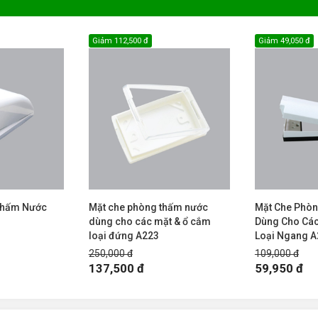
Giảm
112,500 đ
Giảm
49,050 đ
Thấm Nước
Mặt che phòng thấm nước
Mặt Che Phò
dùng cho các mặt & ổ cắm
Dùng Cho Các
loại đứng A223
Loại Ngang 
250,000 đ
109,000 đ
137,500 đ
59,950 đ