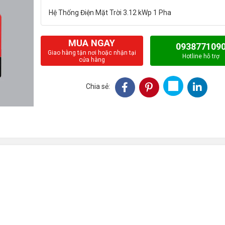
MUA NGAY
093877109
Giao hàng tận nơi hoặc nhận tại
Hotline hỗ trợ
cửa hàng
Chia sẻ: