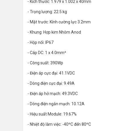
- Kích thước: 1.979 x 1.002 x 40mm
- Trọng lượng: 22.5 kg
- Mặt trước: Kính cường lực 3.2mm
- Khung: Hợp kim Nhôm Anod
- Hộp nối: IP67
- Cáp DC: 1 x 4.0mm²
- Công suất: 390Wp
- Điện áp cực đại: 41.1VDC
- Dòng điện cực đại: 9.49A
- Điện áp hở mạch: 49.3VDC
- Dòng điện ngắn mạch: 10.12A
- Hiệu suất Module: 19.67%
- Nhiệt độ làm việc: -40ºC đến 80ºC