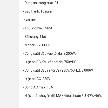
- Dung sai công suất: 3%
- Bảo hành: 10 năm
Inverter:
- Thương hiệu: SMA
- Số lượng: 1 bộ
- Model: SB-3000TL
- Công suất đầu vào tối đa: 3.200Wp
- Điện áp DC đầu vào tối đa: 750VDC
- Công suất đầu ra tối đa (230V/50Hz): 3.000W
- Điện áp AC: 230V
- Dòng AC max: 16A
- Hiệu suất chuyển đổi MAX/tiêu chuẩn EU: 97%/96%
- Kết nối PC, máy tính bảng, smart phone theo dõi số liệu