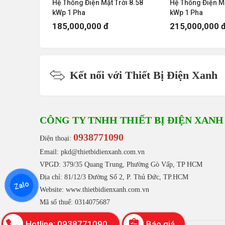
rời 5.46
Hệ Thống Điện Mặt Trời 8.58
Hệ Thống Điện Mặ
kWp 1 Pha
kWp 1 Pha
185,000,000 đ
215,000,000 
Kết nối với Thiết Bị Điện Xanh
CÔNG TY TNHH THIẾT BỊ ĐIỆN XANH
0938771090
Điện thoại:
Email: pkd@thietbidienxanh.com.vn
VPGD: 379/35 Quang Trung, Phường Gò Vấp, TP HCM
Địa chỉ: 81/12/3 Đường Số 2, P. Thủ Đức, TP.HCM
Zalo
Website:
www.thietbidienxanh.com.vn
Mã số thuế: 0314075687
Hotline: 0938771090
Báo giá