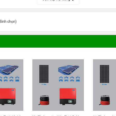
Bình chọn
)
ầu chì, cáp AC. Bảo hành: 10 năm.
báo giá cụ thể theo thực tế.