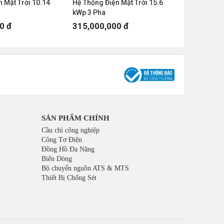
 Mặt Trời 10.14
Hệ Thống Điện Mặt Trời 15.6
Hệ Thống Đ
kWp 3 Pha
kWp 3 Pha
0 đ
315,000,000 đ
425,000
SẢN PHẨM CHÍNH
Cầu chì công nghiệp
Công Tơ Điện
Đồng Hồ Đa Năng
Biến Dòng
Bộ chuyển nguồn ATS & MTS
Thiết Bị Chống Sét