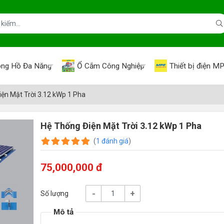
ng Hồ Đa Năng
Ổ Cắm Công Nghiệp
Thiết bị điện M
ện Mặt Trời 3.12 kWp 1 Pha
Hệ Thống Điện Mặt Trời 3.12 kWp 1 Pha
(
1
đánh giá
)
75,000,000 đ
-
+
Số lượng