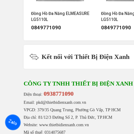
Email:
info@geecom.vn
ELMEASURE
Đồng Hồ Đa Năng ELMEASURE
Đồng Hồ Đa Năn
LG5110L
LG5110L
0849771090
0849771090
Kết nối với Thiết Bị Điện Xanh
CÔNG TY TNHH THIẾT BỊ ĐIỆN XANH
0938771090
Điện thoại:
Email: pkd@thietbidienxanh.com.vn
VPGD: 379/35 Quang Trung, Phường Gò Vấp, TP HCM
Địa chỉ: 81/12/3 Đường Số 2, P. Thủ Đức, TP.HCM
Zalo
Website:
www.thietbidienxanh.com.vn
Mã số thuế: 0314075687