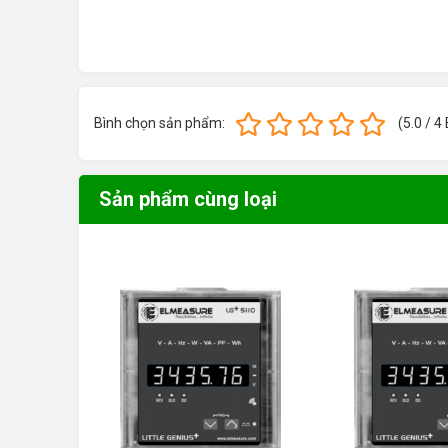
Đo công suất tác dụng KW (trên từng pha & tổng).
Đo công suất phản kháng KVAR (trên từng pha & tổng)
Đo công suất biểu kiến KVA (trên tùng pha & tổng).
Đo và hiển thị tần số. Đo và hiển thị hệ số công suất 
Bình chọn sản phẩm:
(
5.0
/
4
Đo điện năng (+ và -) cho kWh, kVARh và kVAh.
Đo và hiển thị sóng hài THD điện áp và dòng điện.
Sản phẩm cùng loại
Đáp ứng tiêu chuẩn IEC 61000-6-2, IEC 61000-6-4.
Kích thướt (h x w x d): 96 x 96 x 83mm ​
Truyền thông: Modbus RTU
Liên hệ ngay ! Để có mức giá ưu đãi tốt n
email cho chúng tôi để có mức giá hợp lý nh
0938 77 1090
Hotline: