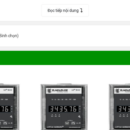
Đọc tiếp nội dung
.
COSφ
Bình chọn
)
hất dành cho Quý khách hàng. Khách hàng đặt mua
với số lượ
ất.