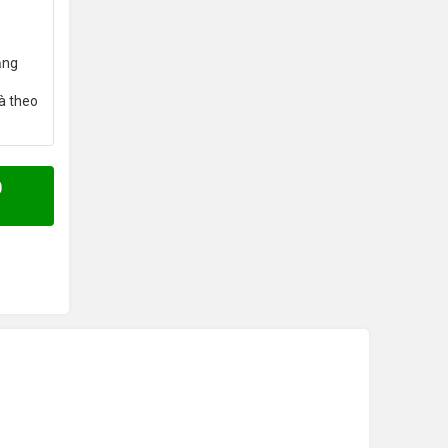
ăng
à theo
0