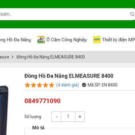
ng Hồ Đa Năng
Ổ Cắm Công Nghiệp
Thiết bị điện M
asure
Đồng Hồ Đa Năng ELMEASURE 8400
Đồng Hồ Đa Năng ELMEASURE 8400
(
4
đánh giá
)
Mã SP:
EN 8400
0849771090
-
+
Số lượng