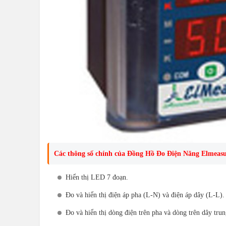
Các thông số chính của Đồng Hồ Đo Điện Năng Elmeas
Hiển thị LED 7 đoạn.
Đo và hiển thị điện áp pha (L-N) và điện áp dây (L-L).
Đo và hiển thị dòng điện trên pha và dòng trên dây trun