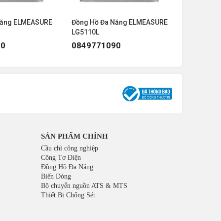
Năng ELMEASURE
Đồng Hồ Đa Năng ELMEASURE
Đồng Hồ 
LG5110L
LG5110L
90
0849771090
084977
SẢN PHẨM CHÍNH
Cầu chì công nghiệp
Công Tơ Điện
Đồng Hồ Đa Năng
Biến Dòng
Bộ chuyển nguồn ATS & MTS
Thiết Bị Chống Sét