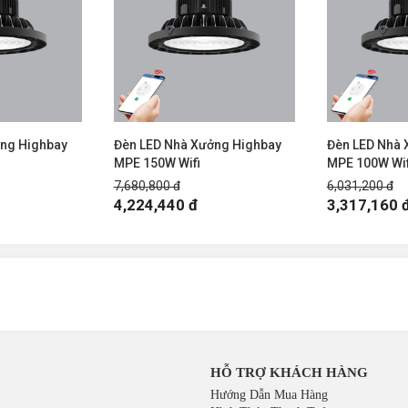
ởng Highbay
Đèn LED Nhà Xưởng Highbay
Đèn LED Nhà 
MPE 150W Wifi
MPE 100W Wif
7,680,800 đ
6,031,200 đ
4,224,440 đ
3,317,160 
HỖ TRỢ KHÁCH HÀNG
Hướng Dẫn Mua Hàng