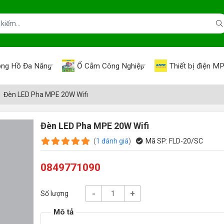
ng Hồ Đa Năng
Ổ Cắm Công Nghiệp
Thiết bị điện M
Đèn LED Pha MPE 20W Wifi
Đèn LED Pha MPE 20W Wifi
(
1
đánh giá
)
Mã SP:
FLD-20/SC
0849771090
-
+
Số lượng