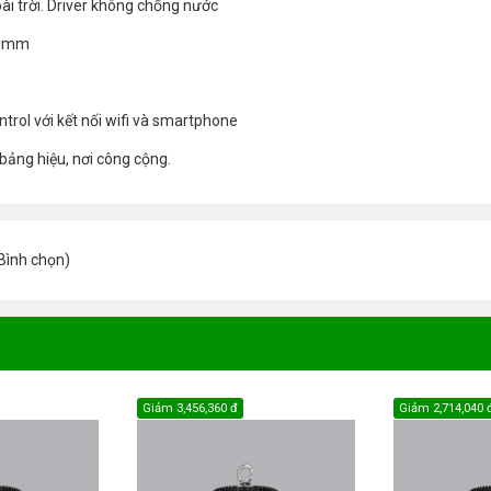
i trời. Driver không chống nước
40mm
trol với kết nối wifi và smartphone
bảng hiệu, nơi công cộng.
Bình chọn
)
Giảm
3,456,360 đ
Giảm
2,714,040 