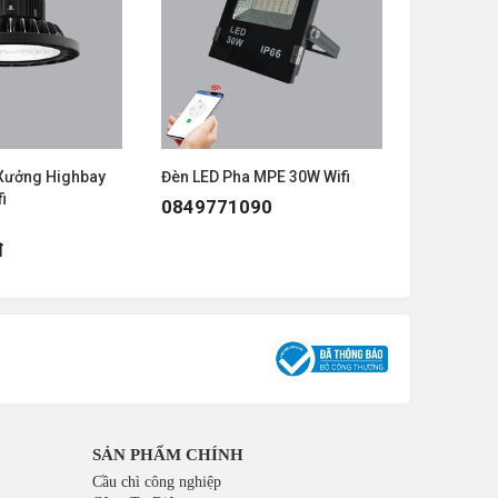
Xưởng Highbay
Đèn LED Pha MPE 30W Wifi
Đèn LED P
i
0849771090
084977
đ
SẢN PHẨM CHÍNH
Cầu chì công nghiệp