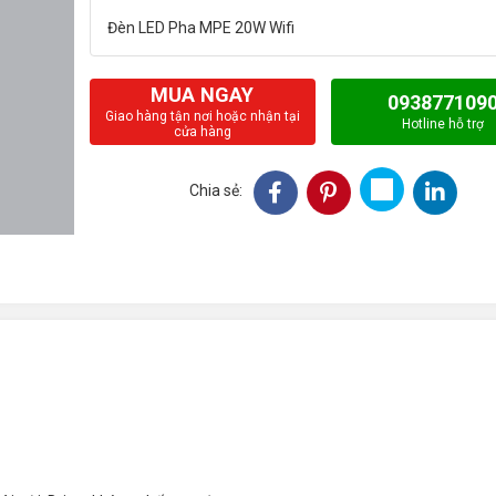
MUA NGAY
093877109
Giao hàng tận nơi hoặc nhận tại
Hotline hỗ trợ
cửa hàng
Chia sẻ: