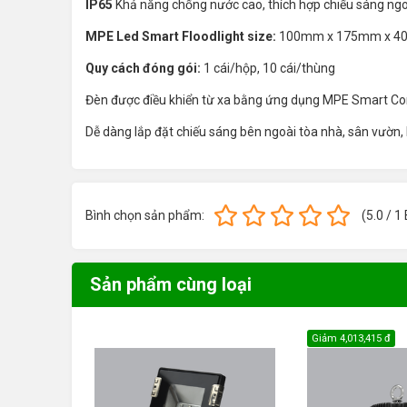
IP65
Khả năng chống nước cao, thích hợp chiếu sáng ngoà
MPE Led Smart Floodlight size:
100mm x 175mm x 
Quy cách đóng gói:
1 cái/hộp, 10 cái/thùng
Đèn được điều khiển từ xa bằng ứng dụng MPE Smart Con
Dễ dàng lắp đặt chiếu sáng bên ngoài tòa nhà, sân vườn, 
Bình chọn sản phẩm:
(
5.0
/
1
Sản phẩm cùng loại
Giảm
4,013,415 đ