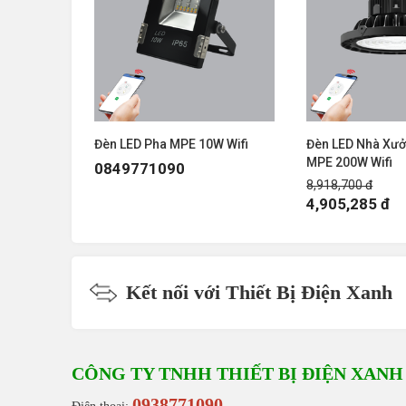
W Wifi
Đèn LED Pha MPE 10W Wifi
Đèn LED Nhà Xư
MPE 200W Wifi
0849771090
8,918,700 đ
4,905,285 đ
Kết nối với Thiết Bị Điện Xanh
CÔNG TY TNHH THIẾT BỊ ĐIỆN XANH
0938771090