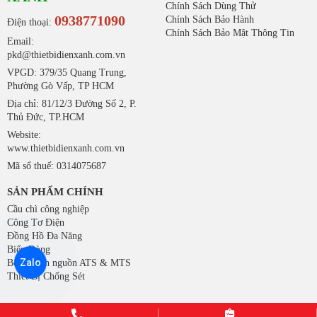
Chính Sách Dùng Thử
0938771090
Chính Sách Bảo Hành
Điện thoại:
Chính Sách Bảo Mật Thông Tin
Email:
pkd@thietbidienxanh.com.vn
VPGD: 379/35 Quang Trung,
Phường Gò Vấp, TP HCM
Địa chỉ: 81/12/3 Đường Số 2, P.
Thủ Đức, TP.HCM
Website:
www.thietbidienxanh.com.vn
Mã số thuế: 0314075687
SẢN PHẨM CHÍNH
Cầu chì công nghiệp
Công Tơ Điện
Đồng Hồ Đa Năng
Biến Dòng
Zalo
Bộ chuyển nguồn ATS & MTS
Thiết Bị Chống Sét