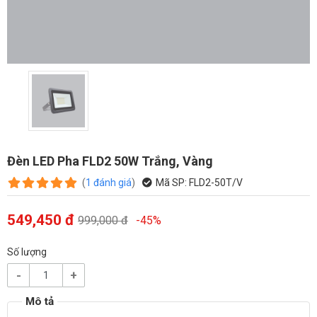
Đèn LED Pha FLD2 50W Trắng, Vàng
(
1
đánh giá
)
Mã SP:
FLD2-50T/V
549,450 đ
999,000 đ
-45%
Số lượng
-
+