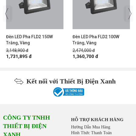
Đèn LED Pha FLD2 150W
Đèn LED Pha FLD2 100W
Trắng, Vàng
Trắng, Vàng
3,148,900 đ
2,474,000 đ
1,731,895 đ
1,360,700 đ
Kết nối với Thiết Bị Điện Xanh
CÔNG TY TNHH
HỖ TRỢ KHÁCH HÀNG
THIẾT BỊ ĐIỆN
Hướng Dẫn Mua Hàng
Hình Thức Thanh Toán
XANH