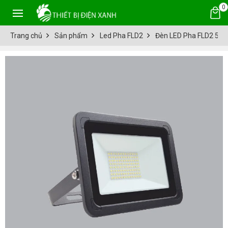
0
Trang chủ
Sản phẩm
Led Pha FLD2
Đèn LED Pha FLD2 50W