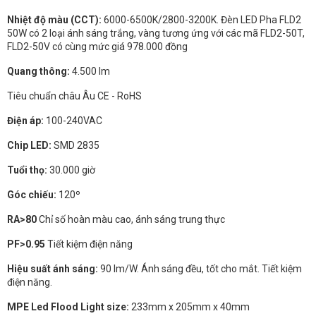
Nhiệt độ màu (CCT):
6000-6500K/2800-3200K. Đèn LED Pha FLD2
50W có 2 loại ánh sáng trắng, vàng tương ứng với các mã FLD2-50T,
FLD2-50V có cùng mức giá 978.000 đồng
Quang thông:
4.500 lm
Tiêu chuẩn châu Âu CE - RoHS
Điện áp:
100-240VAC
Chip LED:
SMD 2835
Tuổi thọ:
30.000 giờ
Góc chiếu:
120º
RA>80
Chỉ số hoàn màu cao, ánh sáng trung thực
PF>0.95
Tiết kiệm điện năng
Hiệu suất ánh sáng:
90 lm/W. Ánh sáng đều, tốt cho mắt. Tiết kiệm
điện năng.
MPE Led Flood Light size:
233mm x 205mm x 40mm