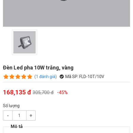
Đèn Led pha 10W trắng, vàng
(
1
đánh giá
)
Mã SP:
FLD-10T/10V
168,135 đ
305,700 đ
-45%
Số lượng
-
+