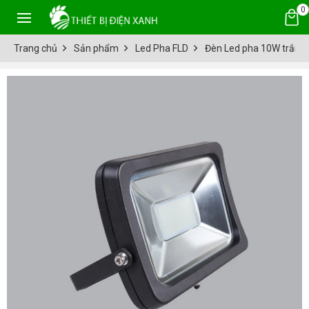
0
Trang chủ
Sản phẩm
Led Pha FLD
Đèn Led pha 10W trắng,