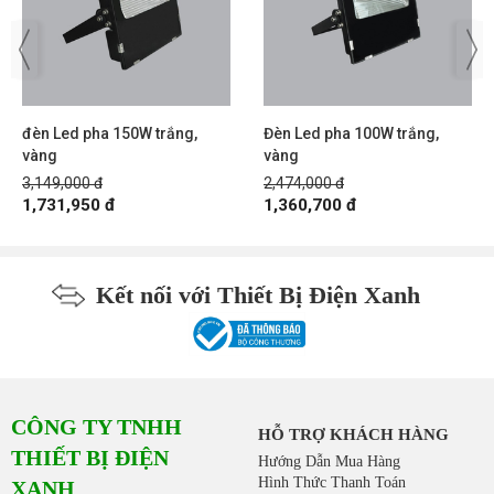
đèn Led pha 150W trắng,
Đèn Led pha 100W trắng,
vàng
vàng
3,149,000 đ
2,474,000 đ
1,731,950 đ
1,360,700 đ
Kết nối với Thiết Bị Điện Xanh
CÔNG TY TNHH
HỖ TRỢ KHÁCH HÀNG
THIẾT BỊ ĐIỆN
Hướng Dẫn Mua Hàng
Hình Thức Thanh Toán
XANH