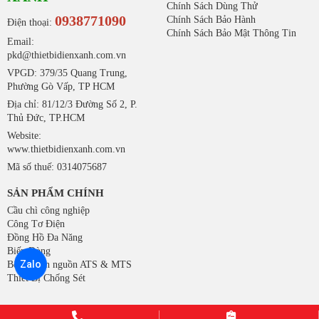
Chính Sách Dùng Thử
0938771090
Chính Sách Bảo Hành
Điện thoại:
Chính Sách Bảo Mật Thông Tin
Email:
pkd@thietbidienxanh.com.vn
VPGD: 379/35 Quang Trung,
Phường Gò Vấp, TP HCM
Địa chỉ: 81/12/3 Đường Số 2, P.
Thủ Đức, TP.HCM
Website:
www.thietbidienxanh.com.vn
Mã số thuế: 0314075687
SẢN PHẨM CHÍNH
Cầu chì công nghiệp
Công Tơ Điện
Đồng Hồ Đa Năng
Biến Dòng
Zalo
Bộ chuyển nguồn ATS & MTS
Thiết Bị Chống Sét