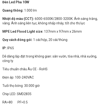
Đèn Led Pha 10W
Quang thông:
1.000 lm
Nhiệt độ màu (CCT):
6000-6500K/2800-3200K. Ánh sáng trắng,
vàng. Ánh sáng liên tục, không nhấp nháy, tốt cho thị lực
MPE Led Flood Light size:
137mm x 97mm x 26mm
Quy cách đóng gói:
1 cái/hộp, 20 cái/thùng
IP:
IP65
Dễ dàng lắp đặt trong không gian: sân vườn, tòa nhà, nhà xưởng,
công ty.
Tiêu chuẩn châu Âu CE - RoHS
Điện áp: 100-240VAC
Tuổi thọ bóng: 30.000 giờ
Chip LED: SMD2835
RA>80 PF>0.5