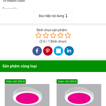
16 million-color
Dimmable
Đọc tiếp nội dung
Music-control
Điện áp: 220VAC
Bình chọn sản phẩm:
RA >80
(
5.0
/
1
Bình chọn
)
Sản phẩm cùng loại
Giảm
661,050 đ
Giảm
661,050 đ