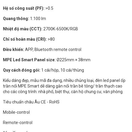
Hệ số công suất (PF):
>0.5
Quang thông:
1.100 lm
Nhiệt độ màu (CCT):
2700K-6500K/RGB
Chỉ số hoàn màu (CRI):
>80
Điều khiển:
APP, Bluetooth remote control
MPE Led Smart Panel size:
Ø225mm × 38mm
Quy cách đóng gói:
1 cái/hộp, 10 cái/thùng
Kiểu dáng đẹp, mẫu mã đa dạng, nhiều chủng loại, đèn led panel ốp
trần nổi MPE Smart dễ dàng gắn nổi trần bê tông/ trần thạch cao
cho các công trình: nhà phố, biệt thự, căn hộ chung cư, văn phòng.
Tiêu chuẩn châu Âu ϹE - RoHS
Mobile-control
Remote-control