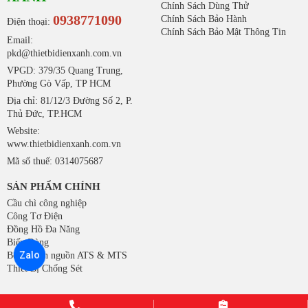
Chính Sách Dùng Thử
0938771090
Chính Sách Bảo Hành
Điện thoại:
Chính Sách Bảo Mật Thông Tin
Email:
pkd@thietbidienxanh.com.vn
VPGD: 379/35 Quang Trung,
Phường Gò Vấp, TP HCM
Địa chỉ: 81/12/3 Đường Số 2, P.
Thủ Đức, TP.HCM
Website:
www.thietbidienxanh.com.vn
Mã số thuế: 0314075687
SẢN PHẨM CHÍNH
Cầu chì công nghiệp
Công Tơ Điện
Đồng Hồ Đa Năng
Biến Dòng
Zalo
Bộ chuyển nguồn ATS & MTS
Thiết Bị Chống Sét