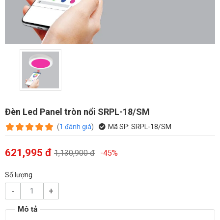
Đèn Led Panel tròn nổi SRPL-18/SM
(
1
đánh giá
)
Mã SP:
SRPL-18/SM
621,995 đ
1,130,900 đ
-45%
Số lượng
-
+