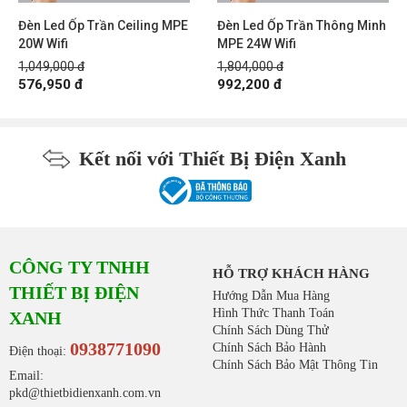
Đèn Led Ốp Trần Ceiling MPE
Đèn Led Ốp Trần Thông Minh
20W Wifi
MPE 24W Wifi
1,049,000 đ
1,804,000 đ
576,950 đ
992,200 đ
Kết nối với Thiết Bị Điện Xanh
CÔNG TY TNHH
HỖ TRỢ KHÁCH HÀNG
THIẾT BỊ ĐIỆN
Hướng Dẫn Mua Hàng
Hình Thức Thanh Toán
XANH
Chính Sách Dùng Thử
0938771090
Chính Sách Bảo Hành
Điện thoại:
Chính Sách Bảo Mật Thông Tin
Email:
pkd@thietbidienxanh.com.vn