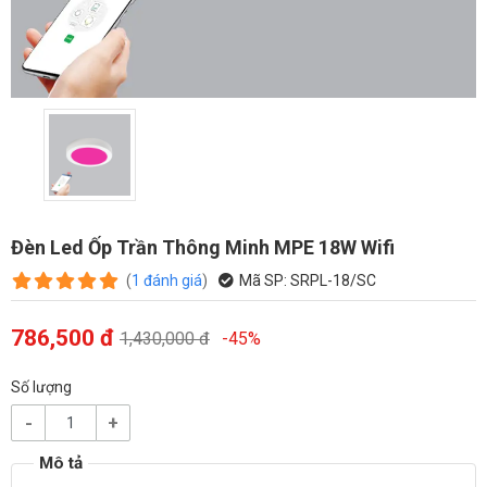
Đèn Led Ốp Trần Thông Minh MPE 18W Wifi
(
1
đánh giá
)
Mã SP:
SRPL-18/SC
786,500 đ
1,430,000 đ
-45%
Số lượng
-
+