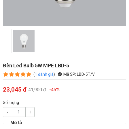
Đèn Led Bulb 5W MPE LBD-5
(
1
đánh giá
)
Mã SP:
LBD-5T/V
23,045 đ
41,900 đ
-45%
Số lượng
-
+