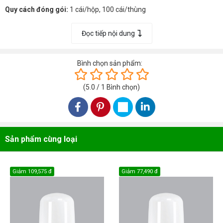
Quy cách đóng gói:
1 cái/hộp, 100 cái/thùng
Chất liệu nhựa PC cao cấp, chống va đập, chịu nhiệt và truyền dẫn
Đọc tiếp nội dung
ánh sáng tốt.
Đèn có nhiều loại ánh sáng, thiết kế nhỏ gọn, kiểu dáng sang trọng
phù hợp cho không gian chiếu sáng gia đình, trang trí cảnh quan…
Bình chọn sản phẩm:
(
5.0
/
1
Bình chọn
)
Sản phẩm cùng loại
Giảm
109,575 đ
Giảm
77,490 đ