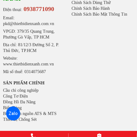
Chính Sách Dùng Thử
0938771090
Chính Sách Bảo Hành
Điện thoại:
Chính Sách Bảo Mật Thông Tin
Email:
pkd@thietbidienxanh.com.vn
VPGD: 379/35 Quang Trung,
Phường Gò Vấp, TP HCM
Địa chỉ: 81/12/3 Đường Số 2, P.
Thủ Đức, TP.HCM
Website:
www.thietbidienxanh.com.vn
Mã số thuế: 0314075687
SẢN PHẨM CHÍNH
Cầu chì công nghiệp
Công Tơ Điện
Đồng Hồ Đa Năng
Biến Dòng
Zalo
Bộ chuyển nguồn ATS & MTS
Thiết Bị Chống Sét