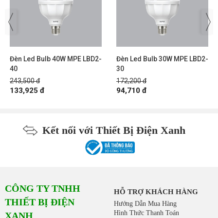
Đèn Led Bulb 40W MPE LBD2-
Đèn Led Bulb 30W MPE LBD2-
40
30
243,500 đ
172,200 đ
133,925 đ
94,710 đ
Kết nối với Thiết Bị Điện Xanh
CÔNG TY TNHH
HỖ TRỢ KHÁCH HÀNG
THIẾT BỊ ĐIỆN
Hướng Dẫn Mua Hàng
Hình Thức Thanh Toán
XANH