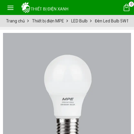
0
Trang chủ
Thiết bị điện MPE
LED Bulb
Đèn Led Bulb 5W MP