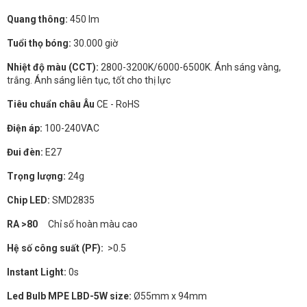
Quang thông:
450 lm
Tuổi thọ bóng:
30.000 giờ
Nhiệt độ màu (CCT):
2800-3200K/6000-6500K. Ánh sáng vàng,
trắng. Ánh sáng liên tục, tốt cho thị lực
Tiêu chuẩn châu Âu
CE - RoHS
Điện áp:
100-240VAC
Đui đèn:
E27
Trọng lượng:
24g
Chip LED:
SMD2835
RA >80
Chỉ số hoàn màu cao
Hệ số công suất (PF):
>0.5
Instant Light:
0s
Led Bulb MPE LBD-5W size:
Ø55mm x 94mm