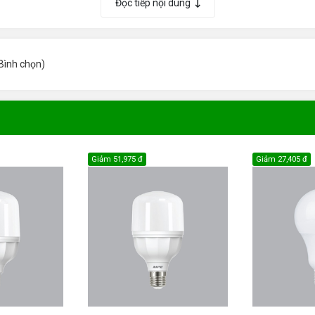
Đọc tiếp nội dung
Bình chọn
)
Giảm
51,975 đ
Giảm
27,405 đ