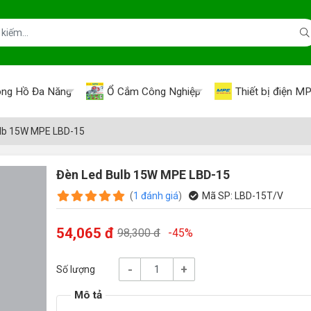
ng Hồ Đa Năng
Ổ Cắm Công Nghiệp
Thiết bị điện M
lb 15W MPE LBD-15
Đèn Led Bulb 15W MPE LBD-15
(
1
đánh giá
)
Mã SP:
LBD-15T/V
54,065 đ
98,300 đ
-45%
-
+
Số lượng