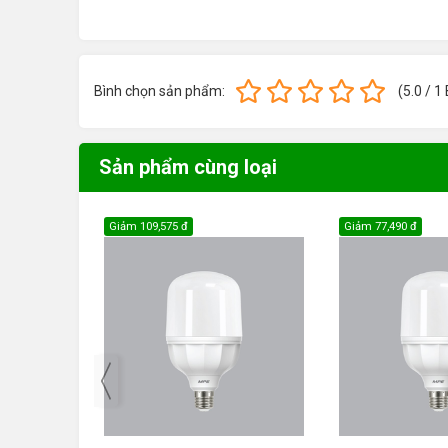
Bình chọn sản phẩm:
(
5.0
/
1
Sản phẩm cùng loại
Giảm
109,575 đ
Giảm
77,490 đ