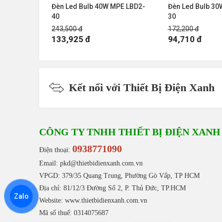
MPE LBD2-
Đèn Led Bulb 40W MPE LBD2-
Đèn Led Bulb 30
40
30
243,500 đ
172,200 đ
133,925 đ
94,710 đ
Kết nối với Thiết Bị Điện Xanh
CÔNG TY TNHH THIẾT BỊ ĐIỆN XANH
0938771090
Điện thoại:
Email: pkd@thietbidienxanh.com.vn
VPGD: 379/35 Quang Trung, Phường Gò Vấp, TP HCM
Địa chỉ: 81/12/3 Đường Số 2, P. Thủ Đức, TP.HCM
Zalo
Website:
www.thietbidienxanh.com.vn
Mã số thuế: 0314075687