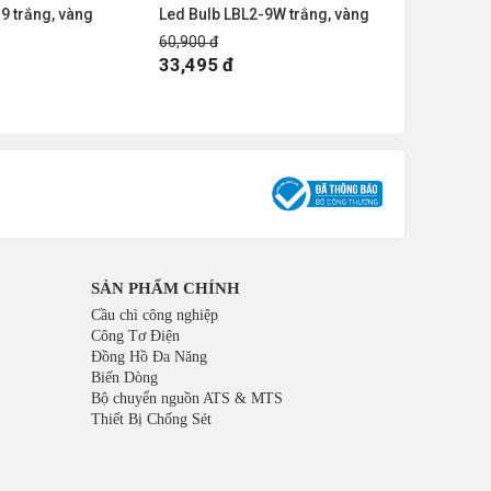
9 trắng, vàng
Led Bulb LBL2-9W trắng, vàng
Đèn Led B
60,900 đ
60,900 đ
33,495 đ
33,495 
SẢN PHẨM CHÍNH
Cầu chì công nghiệp
Công Tơ Điện
Đồng Hồ Đa Năng
Biến Dòng
Bộ chuyển nguồn ATS & MTS
Thiết Bị Chống Sét