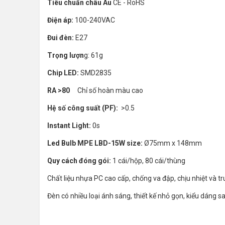
Tiêu chuẩn châu Âu
CE - RoHS
Điện áp:
100-240VAC
Đui đèn:
E27
Trọng lượn
g: 61g
Chip LED:
SMD2835
RA >80
Chỉ số hoàn màu cao
Hệ số công suất (PF):
>0.5
Instant Light:
0s
Led Bulb MPE LBD-15W size:
Ø75mm x 148mm
Quy cách đóng gói:
1 cái/hộp, 80 cái/thùng
Chất liệu nhựa PC cao cấp, chống va đập, chịu nhiệt và t
Đèn có nhiều loại ánh sáng, thiết kế nhỏ gọn, kiểu dáng 