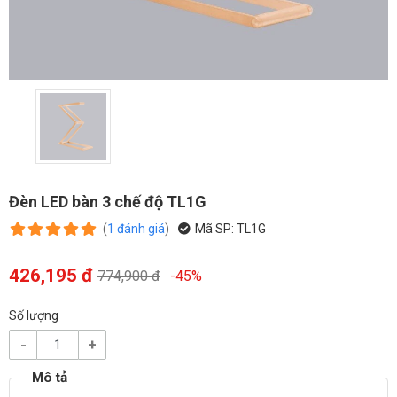
Đèn LED bàn 3 chế độ TL1G
(
1
đánh giá
)
Mã SP:
TL1G
426,195 đ
774,900 đ
-45%
Số lượng
-
+