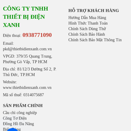
CÔNG TY TNHH
HỖ TRỢ KHÁCH HÀNG
THIẾT BỊ ĐIỆN
Hướng Dẫn Mua Hàng
Hình Thức Thanh Toán
XANH
Chính Sách Dùng Thử
0938771090
Chính Sách Bảo Hành
Điện thoại:
Chính Sách Bảo Mật Thông Tin
Email:
pkd@thietbidienxanh.com.vn
VPGD: 379/35 Quang Trung,
Phường Gò Vấp, TP HCM
Địa chỉ: 81/12/3 Đường Số 2, P.
Thủ Đức, TP.HCM
Website:
www.thietbidienxanh.com.vn
Mã số thuế: 0314075687
SẢN PHẨM CHÍNH
Cầu chì công nghiệp
Công Tơ Điện
Đồng Hồ Đa Năng
Biến Dòng