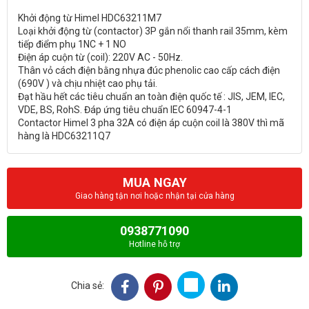
Khởi động từ Himel HDC63211M7
Loại khởi động từ (contactor) 3P gắn nổi thanh rail 35mm, kèm
tiếp điểm phụ 1NC + 1 NO
Điện áp cuộn từ (coil): 220V AC - 50Hz.
Thân vỏ cách điện bằng nhựa đúc phenolic cao cấp cách điện
(690V ) và chịu nhiệt cao phụ tải.
Đạt hầu hết các tiêu chuẩn an toàn điện quốc tế : JIS, JEM, IEC,
VDE, BS, RohS. Đáp ứng tiêu chuẩn IEC 60947-4-1
Contactor Himel 3 pha 32A có điện áp cuộn coil là 380V thì mã
MUA NGAY
Giao hàng tận nơi hoặc nhận tại cửa hàng
0938771090
Hotline hỗ trợ
Chia sẻ: