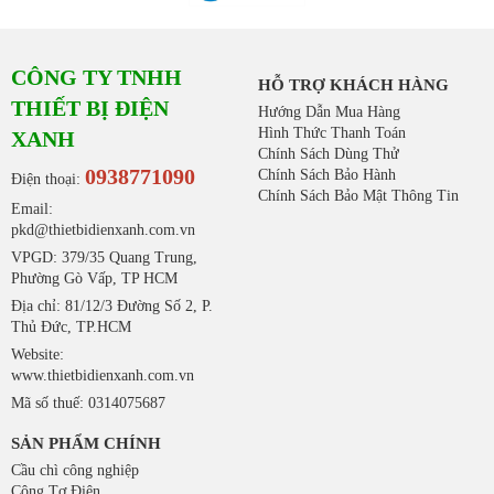
CÔNG TY TNHH
HỖ TRỢ KHÁCH HÀNG
THIẾT BỊ ĐIỆN
Hướng Dẫn Mua Hàng
Hình Thức Thanh Toán
XANH
Chính Sách Dùng Thử
0938771090
Chính Sách Bảo Hành
Điện thoại:
Chính Sách Bảo Mật Thông Tin
Email:
pkd@thietbidienxanh.com.vn
VPGD: 379/35 Quang Trung,
Phường Gò Vấp, TP HCM
Địa chỉ: 81/12/3 Đường Số 2, P.
Thủ Đức, TP.HCM
Website:
www.thietbidienxanh.com.vn
Mã số thuế: 0314075687
SẢN PHẨM CHÍNH
Cầu chì công nghiệp
Công Tơ Điện