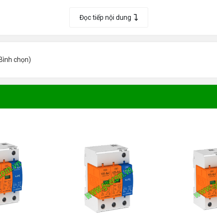
280V 2P+NPE, Iimp(10/350)=7kA, In 30kA, Imax 50kA/P
Đọc tiếp nội dung
280V 3P, Iimp(10/350)=12.5kA, In 30kA, Imax 50kA/P
280V 4P, Iimp(10/350)=12.5kA, In 30kA, Imax 50kA/P
Bình chọn
)
280V 1P+NPE, Iimp(10/350)=12.5kA, In 30kA, Imax 50kA/P
280V 3P+NPE, Iimp(10/350)=12.5kA, In 30kA, Imax 50kA/P
255V 1P, Iimp 50 (10/350) kA, In 50 kA/P
Iimp 50 (10/350) kA, In 50 kA/P
255V 3P, Iimp 50 (10/350) kA, In 50 kA/P
255V 3P+NPE, Iimp 50 (10/350) kA, In 50 kA/P