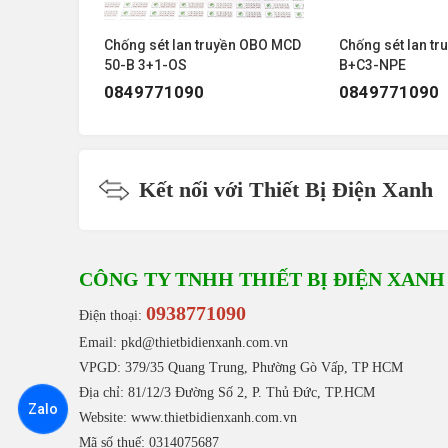
Liên hệ ngay ! Để có mức giá ưu đãi tốt
ền OBO MCD
Chống sét lan truyền OBO MCD
Chống sét lan tr
lớn xin vui lòng email cho chúng tôi để có
50-B 3+1-OS
B+C3-NPE
0849771090
0849771090
0938 77 1090
Hotline:
Email:
info@geecom.vn
Kết nối với Thiết Bị Điện Xanh
CÔNG TY TNHH THIẾT BỊ ĐIỆN XANH
0938771090
Điện thoại:
Email: pkd@thietbidienxanh.com.vn
VPGD: 379/35 Quang Trung, Phường Gò Vấp, TP HCM
Địa chỉ: 81/12/3 Đường Số 2, P. Thủ Đức, TP.HCM
Zalo
Website:
www.thietbidienxanh.com.vn
Mã số thuế: 0314075687