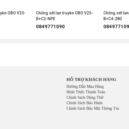
 nhất dành cho Quý khách hàng. Khách hàng đặt mua các 
uyền OBO V25-
Chống sét lan truyền OBO V25-
Chống sét lan
 mức giá hợp lý nhất.
B+C2-NPE
B+C4-280
0849771090
08497710
HỖ TRỢ KHÁCH HÀNG
Hướng Dẫn Mua Hàng
Hình Thức Thanh Toán
Chính Sách Dùng Thử
Chính Sách Bảo Hành
Chính Sách Bảo Mật Thông Tin