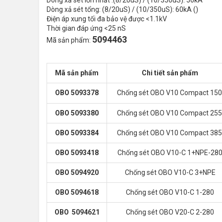
Dòng xả sét lớn nhất :(8/20uS) / (10/350uS): 50kA
Dòng xả sét tổng: (8/20uS) / (10/350uS): 60kA ()
Điện áp xung tối đa bảo vệ được <1.1kV
Thời gian đáp ứng <25 nS
5094463
Mã sản phẩm:
Mã sản phẩm
Chi tiết sản phẩm
OBO 5093378
Chống sét OBO V10 Compact 15
OBO 5093380
Chống sét OBO V10 Compact 25
OBO 5093384
Chống sét OBO V10 Compact 38
OBO 5093418
Chống sét OBO V10-C 1+NPE-28
OBO 5094920
Chống sét OBO V10-C 3+NPE
OBO 5094618
Chống sét OBO V10-C 1-280
OBO 5094621
Chống sét OBO V20-C 2-280