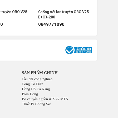
sản phẩm khác của hoặc với số lượng
 truyền OBO V25-
Chống sét lan truyền OBO V25-
Chống sét 
B+C3-280
B+C2
90
0849771090
084977
SẢN PHẨM CHÍNH
Cầu chì công nghiệp
Công Tơ Điện
Đồng Hồ Đa Năng
Biến Dòng
Bộ chuyển nguồn ATS & MTS
Thiết Bị Chống Sét