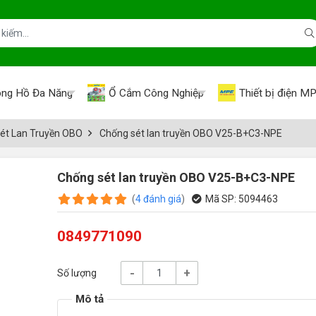
ng Hồ Đa Năng
Ổ Cắm Công Nghiệp
Thiết bị điện M
ét Lan Truyền OBO
Chống sét lan truyền OBO V25-B+C3-NPE
Chống sét lan truyền OBO V25-B+C3-NPE
(
4
đánh giá
)
Mã SP:
5094463
0849771090
-
+
Số lượng