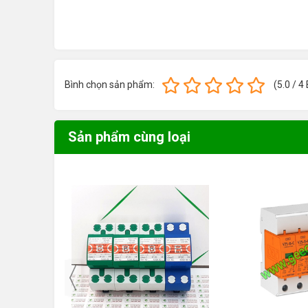
OBO 5094460
Chống sét OBO V25-B+C 2+NPE
OBO 5093627
Chống sét OBO V50-B+C 3-280
OBO 5093631
Chống sét OBO V50-B+C 4
Bình chọn sản phẩm:
(
5.0
/
4
OBO 5093653
Chống sét OBO V50-B+C 1+NPE
OBO 5093654
Chống sét OBO V50-B+C 3+NPE
Sản phẩm cùng loại
OBO 5096849
Chống sét OBO MCD 50-B
OBO 5096865
Chống sét OBO MCD 125-B NPE
OBO 5096877
Chống sét OBO MCD 50-B 3
OBO 5096879
Chống sét OBO MCD 50-B 3+1
Các sản phẩm cùng loại