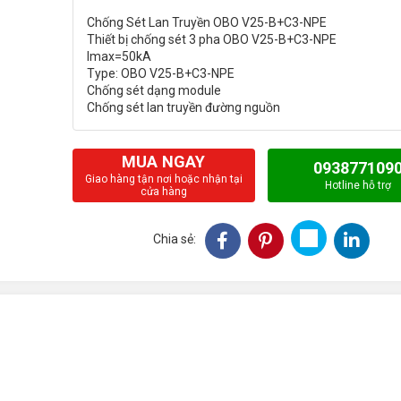
Chống Sét Lan Truyền OBO V25-B+C3-NPE
Thiết bị chống sét 3 pha OBO V25-B+C3-NPE
Imax=50kA
Type: OBO V25-B+C3-NPE
Chống sét dạng module
MUA NGAY
093877109
Giao hàng tận nơi hoặc nhận tại
Hotline hỗ trợ
cửa hàng
Chia sẻ: