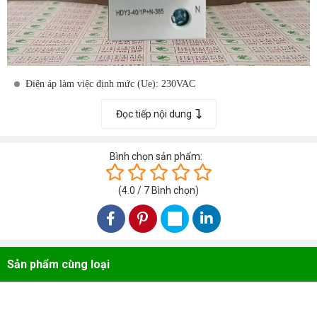
Điện áp làm việc định mức (Ue): 230VAC
Điện áp sử dụng liên tục lớn nhất (V): 255VAC
Đọc tiếp nội dung
Dòng xả sét định mức: (8/20uS) / (10/350uS): 20kA
Bình chọn sản phẩm:
Dòng xả sét lớn nhất :(8/20uS) / (10/350uS): 40kA
Dòng xả sét tổng: (8/20uS) / (10/350uS): 60kA ()
(
4.0
/
7
Bình chọn
)
Điện áp xung tối đa bảo vệ được <1.1kV
Thời gian đáp ứng <25 nS
Mã sản phẩm: HDY3405
Sản phẩm cùng loại
Mã sản
Chi tiết sản phẩm
Thông số kỹ thuật
phẩm