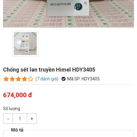
Chống sét lan truyền Himel HDY3405
(
7
đánh giá
)
Mã SP:
HDY3405
674,000 đ
Số lượng
-
+