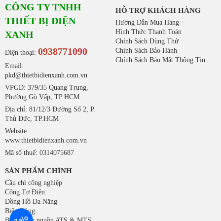
CÔNG TY TNHH
HỖ TRỢ KHÁCH HÀNG
Liên hệ ngay ! Để có mức giá ưu đãi tốt nhất dành
THIẾT BỊ ĐIỆN
Hướng Dẫn Mua Hàng
cho Quý khách hàng. Khách hàng đặt mua các sản
Hình Thức Thanh Toán
XANH
Chính Sách Dùng Thử
phẩm khác của hoặc với số lượng lớn xin vui lòng
0938771090
Chính Sách Bảo Hành
Điện thoại:
email cho chúng tôi để có mức giá hợp lý nhất.
Chính Sách Bảo Mật Thông Tin
Email:
pkd@thietbidienxanh.com.vn
0938 77 1090
Hotline:
VPGD: 379/35 Quang Trung,
Phường Gò Vấp, TP HCM
Email:
info@geecom.vn
Địa chỉ: 81/12/3 Đường Số 2, P.
Thủ Đức, TP.HCM
Website:
www.thietbidienxanh.com.vn
Mã số thuế: 0314075687
SẢN PHẨM CHÍNH
Cầu chì công nghiệp
Công Tơ Điện
Đồng Hồ Đa Năng
Biến Dòng
Zalo
Bộ chuyển nguồn ATS & MTS