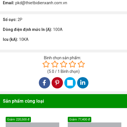
Email:
pkd@thietbidienxanh.com.vn
Số cực:
2P
Dòng điện định mức In (A):
100A
Icu (kA):
10KA
Bình chọn sản phẩm:
(
5.0
/
1
Bình chọn
)
Sản phẩm cùng loại
Giảm
220,500 đ
Giảm
77,400 đ