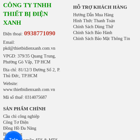
CÔNG TY TNHH
HỖ TRỢ KHÁCH HÀNG
THIẾT BỊ ĐIỆN
Hướng Dẫn Mua Hàng
Hình Thức Thanh Toán
XANH
Chính Sách Dùng Thử
0938771090
Chính Sách Bảo Hành
Điện thoại:
Chính Sách Bảo Mật Thông Tin
Email:
pkd@thietbidienxanh.com.vn
VPGD: 379/35 Quang Trung,
Phường Gò Vấp, TP HCM
Địa chỉ: 81/12/3 Đường Số 2, P.
Thủ Đức, TP.HCM
Website:
www.thietbidienxanh.com.vn
Mã số thuế: 0314075687
SẢN PHẨM CHÍNH
Cầu chì công nghiệp
Công Tơ Điện
Đồng Hồ Đa Năng
Biến Dòng