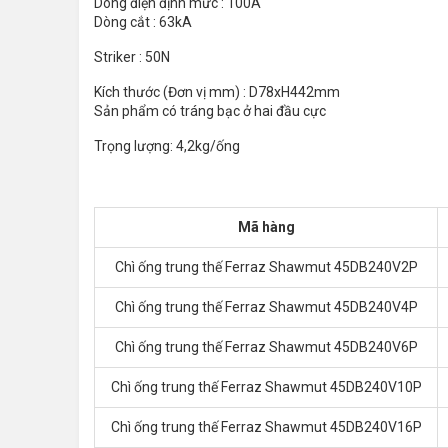
Dòng điện định mức : 100A
Dòng cắt : 63kA
Striker : 50N
Kích thước (Đơn vị mm) : D78xH442mm
Sản phẩm có tráng bạc ở hai đầu cực
Trọng lượng: 4,2kg/ống
Mã hàng
Chì ống trung thế Ferraz Shawmut 45DB240V2P
Chì ống trung thế Ferraz Shawmut 45DB240V4P
Chì ống trung thế Ferraz Shawmut 45DB240V6P
Chì ống trung thế Ferraz Shawmut 45DB240V10P
Chì ống trung thế Ferraz Shawmut 45DB240V16P