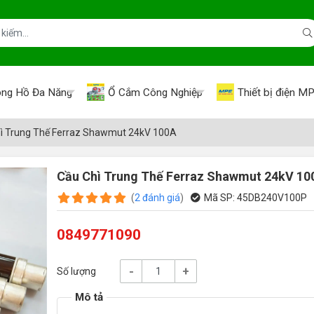
ng Hồ Đa Năng
Ổ Cắm Công Nghiệp
Thiết bị điện M
ì Trung Thế Ferraz Shawmut 24kV 100A
Cầu Chì Trung Thế Ferraz Shawmut 24kV 10
(
2
đánh giá
)
Mã SP:
45DB240V100P
0849771090
-
+
Số lượng