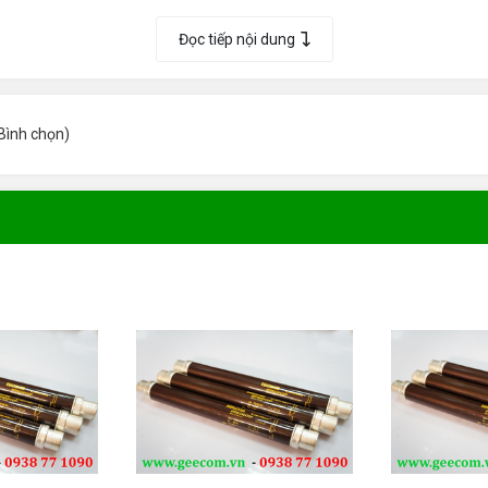
g Loại
Đọc tiếp nội dung
nhất dành cho Quý khách hàng. Khách hàng đặt mua các s
Bình chọn
)
 mức giá hợp lý nhất.