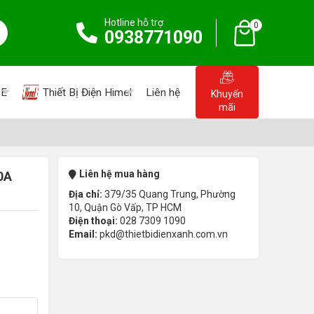
Hotline hỗ trợ
0
0938771090
PE
Thiết Bị Điện Himel
Liên hệ
Khuyến
mãi
Liên hệ mua hàng
0A
Địa chỉ:
379/35 Quang Trung, Phường
10, Quận Gò Vấp, TP HCM
Điện thoại:
028 7309 1090
Email:
pkd@thietbidienxanh.com.vn