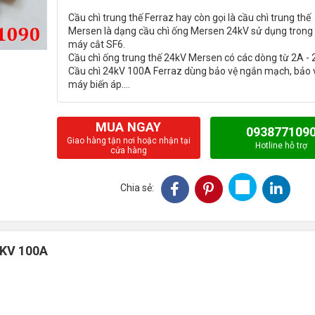
Cầu chì trung thế Ferraz hay còn gọi là cầu chì trung thế
Mersen là dạng cầu chì ống Mersen 24kV sử dụng trong
máy cắt SF6.
Cầu chì ống trung thế 24kV Mersen có các dòng từ 2A -
Cầu chì 24kV 100A Ferraz dùng bảo vệ ngắn mạch, bảo 
MUA NGAY
093877109
Giao hàng tận nơi hoặc nhận tại
Hotline hỗ trợ
cửa hàng
Chia sẻ:
4KV 100A