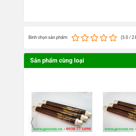
Các Sản Phẩm Cùn
Liên hệ ngay ! Để có mức giá ưu đãi tốt 
Bình chọn sản phẩm:
(
5.0
/
2
lớn xin vui lòng email cho chúng tôi để có
0938 77 1090
Hotline:
Sản phẩm cùng loại
Email:
info@geecom.vn