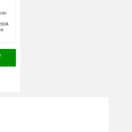
 các
 200A
vệ
0