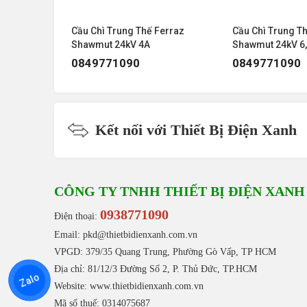
Ferraz
Cầu Chì Trung Thế Ferraz
Cầu Chì Trung T
Shawmut 24kV 4A
Shawmut 24kV 6
0849771090
0849771090
Kết nối với Thiết Bị Điện Xanh
CÔNG TY TNHH THIẾT BỊ ĐIỆN XANH
0938771090
Điện thoại:
Email: pkd@thietbidienxanh.com.vn
VPGD: 379/35 Quang Trung, Phường Gò Vấp, TP HCM
Địa chỉ: 81/12/3 Đường Số 2, P. Thủ Đức, TP.HCM
Zalo
Website:
www.thietbidienxanh.com.vn
Mã số thuế: 0314075687