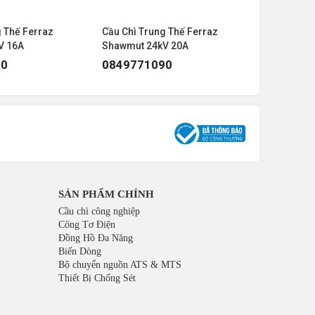
g Thế Ferraz
Cầu Chì Trung Thế Ferraz
Cầu Chì Tr
V 16A
Shawmut 24kV 20A
Shawmut 
90
0849771090
084977
SẢN PHẨM CHÍNH
Cầu chì công nghiệp
Công Tơ Điện
Đồng Hồ Đa Năng
Biến Dòng
Bộ chuyển nguồn ATS & MTS
Thiết Bị Chống Sét