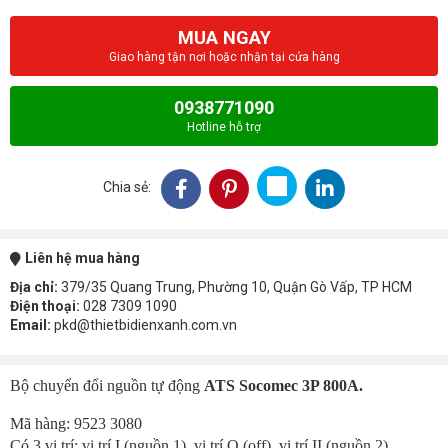
MUA NGAY
Giao hàng tận nơi hoặc nhận tại cửa hàng
0938771090
Hotline hỗ trợ
Chia sẻ:
Liên hệ mua hàng
Địa chỉ:
379/35 Quang Trung, Phường 10, Quận Gò Vấp, TP HCM
Điện thoại:
028 7309 1090
Email:
pkd@thietbidienxanh.com.vn
Bộ chuyển đổi nguồn tự động
ATS Socomec 3P 800A.
Mã hàng: 9523 3080
Có 3 vị trí: vị trí I (nguồn 1), vị trí O (off), vị trí II (nguồn 2).