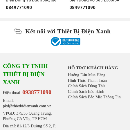
Biến Dòng Vỏ Đúc 3000/5A
Biến Dòng Vỏ Đúc 2500/5A
0849771090
0849771090
Kết nối với Thiết Bị Điện Xanh
CÔNG TY TNHH
HỖ TRỢ KHÁCH HÀNG
THIẾT BỊ ĐIỆN
Hướng Dẫn Mua Hàng
Hình Thức Thanh Toán
XANH
Chính Sách Dùng Thử
0938771090
Chính Sách Bảo Hành
Điện thoại:
Chính Sách Bảo Mật Thông Tin
Email:
pkd@thietbidienxanh.com.vn
VPGD: 379/35 Quang Trung,
Phường Gò Vấp, TP HCM
Địa chỉ: 81/12/3 Đường Số 2, P.