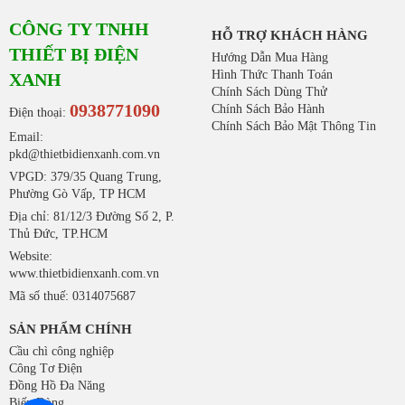
CÔNG TY TNHH
HỖ TRỢ KHÁCH HÀNG
THIẾT BỊ ĐIỆN
Hướng Dẫn Mua Hàng
Hình Thức Thanh Toán
XANH
Chính Sách Dùng Thử
0938771090
Chính Sách Bảo Hành
Điện thoại:
Chính Sách Bảo Mật Thông Tin
Email:
pkd@thietbidienxanh.com.vn
VPGD: 379/35 Quang Trung,
Phường Gò Vấp, TP HCM
Địa chỉ: 81/12/3 Đường Số 2, P.
Thủ Đức, TP.HCM
Website:
www.thietbidienxanh.com.vn
Mã số thuế: 0314075687
SẢN PHẨM CHÍNH
Cầu chì công nghiệp
Công Tơ Điện
Đồng Hồ Đa Năng
Biến Dòng