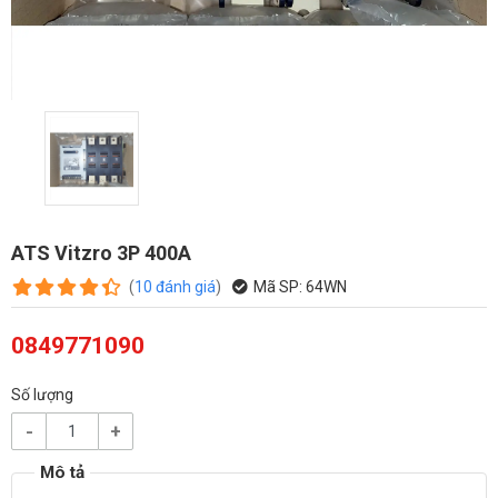
ATS Vitzro 3P 400A
(
10
đánh giá
)
Mã SP:
64WN
0849771090
Số lượng
-
+