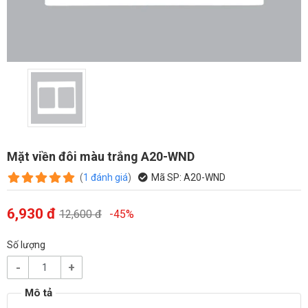
Mặt viền đôi màu trắng A20-WND
(
1
đánh giá
)
Mã SP:
A20-WND
6,930 đ
12,600 đ
-45%
Số lượng
-
+