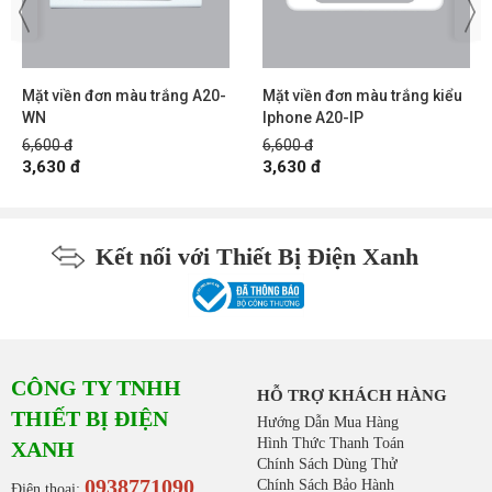
Mặt viền đơn màu trắng A20-
Mặt viền đơn màu trắng kiểu
WN
Iphone A20-IP
6,600 đ
6,600 đ
3,630 đ
3,630 đ
Kết nối với Thiết Bị Điện Xanh
CÔNG TY TNHH
HỖ TRỢ KHÁCH HÀNG
THIẾT BỊ ĐIỆN
Hướng Dẫn Mua Hàng
Hình Thức Thanh Toán
XANH
Chính Sách Dùng Thử
0938771090
Chính Sách Bảo Hành
Điện thoại: