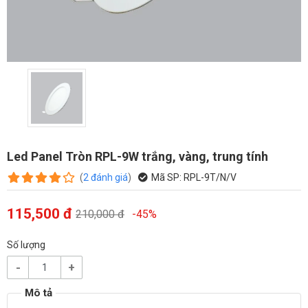
Led Panel Tròn RPL-9W trắng, vàng, trung tính
(
2
đánh giá
)
Mã SP:
RPL-9T/N/V
115,500 đ
210,000 đ
-45%
Số lượng
-
+