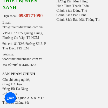
THIẾT BỊ ĐIỆN
Hướng Dẫn Mua Hàng
Hình Thức Thanh Toán
XANH
Chính Sách Dùng Thử
0938771090
Chính Sách Bảo Hành
Điện thoại:
Chính Sách Bảo Mật Thông Tin
Email:
pkd@thietbidienxanh.com.vn
VPGD: 379/35 Quang Trung,
Phường Gò Vấp, TP HCM
Địa chỉ: 81/12/3 Đường Số 2, P.
Thủ Đức, TP.HCM
Website:
www.thietbidienxanh.com.vn
Mã số thuế: 0314075687
SẢN PHẨM CHÍNH
Cầu chì công nghiệp
Công Tơ Điện
Đồng Hồ Đa Năng
Biến Dòng
Zalo
Bộ chuyển nguồn ATS & MTS
Thiết Bị Chống Sét