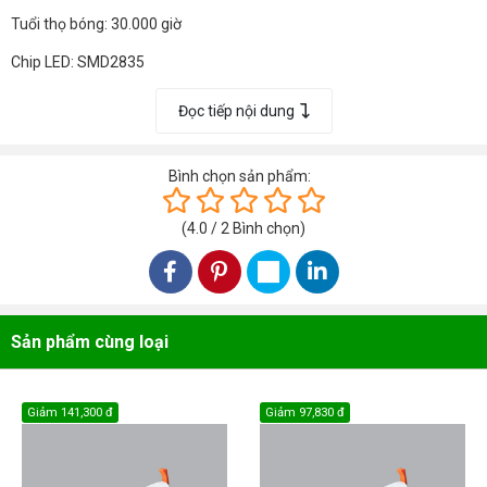
Tuổi thọ bóng: 30.000 giờ
Chip LED: SMD2835
RA>80 PF>0.5
Đọc tiếp nội dung
Góc chiếu: 120°
Instant Light: 0s
Bình chọn sản phẩm:
(
4.0
/
2
Bình chọn
)
Sản phẩm cùng loại
Giảm
141,300 đ
Giảm
97,830 đ